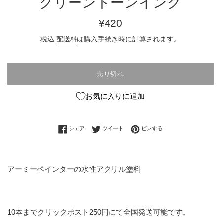
グリーントーンインク
通
¥420
常
税込
配送料
は購入手続き時に計算されます。
価
格
売り切れ
お気に入りに追加
Facebookでシェアする
Twitterに投稿する
Pinterestでピンする
シェア
ツイート
ピンする
アーミーペインターの水性アクリル塗料
10本までクリックポスト250円にて全国発送可能です。