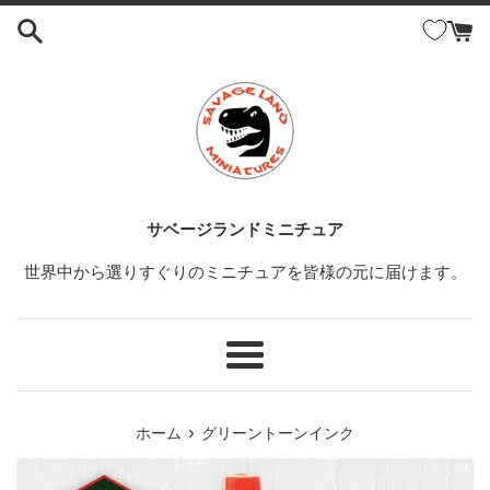
コ
ン
テ
ン
ツ
に
ス
キ
ッ
サベージランドミニチュア
プ
世界中から選りすぐりのミニチュアを皆様の元に届けます。
す
る
メ
ニ
ュ
›
ホーム
グリーントーンインク
ー