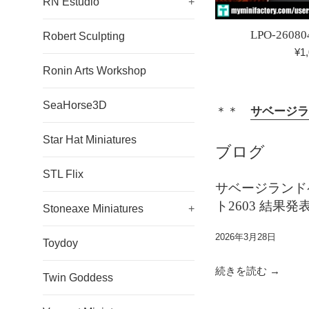
RN Estudio
+
LPO-260804
Robert Sculpting
¥1
Ronin Arts Workshop
SeaHorse3D
＊＊
サベージラ
Star Hat Miniatures
ブログ
STL Flix
サベージランド
ト2603 結果発
Stoneaxe Miniatures
+
2026年3月28日
Toydoy
続きを読む →
Twin Goddess