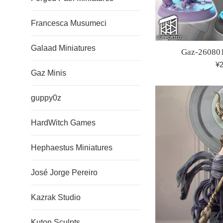
Francesca Musumeci
Galaad Miniatures
Gaz-260801
¥
Gaz Minis
guppy0z
HardWitch Games
Hephaestus Miniatures
José Jorge Pereiro
Kazrak Studio
Kuton Sculpts