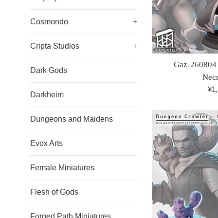
Cosmondo
+
Cripta Studios
+
Gaz-260804 
Dark Gods
Nec
¥1
Darkheim
Dungeons and Maidens
Evox Arts
Female Miniatures
Flesh of Gods
Forged Path Miniatures