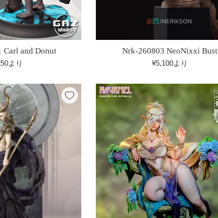
 Carl and Donut
Nrk-260803 NeoNixxi Bust
250より
¥5,100より