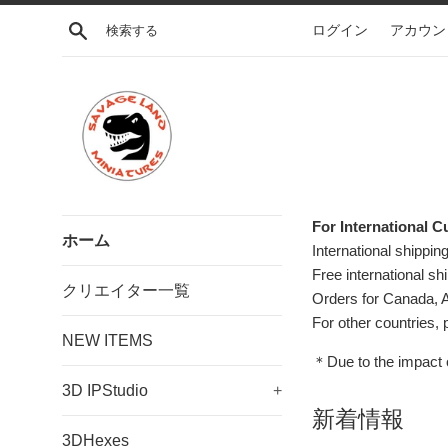
コ
検索する
ログイン
アカウン
ン
テ
ン
ツ
に
ス
キ
ッ
サ
プ
For International 
ホーム
す
International shipping
ベ
る
Free international sh
クリエイター一覧
Orders for Canada, 
ー
For other countries, 
NEW ITEMS
ジ
＊Due to the impact o
ラ
3D IPStudio
+
新着情報
ン
3DHexes