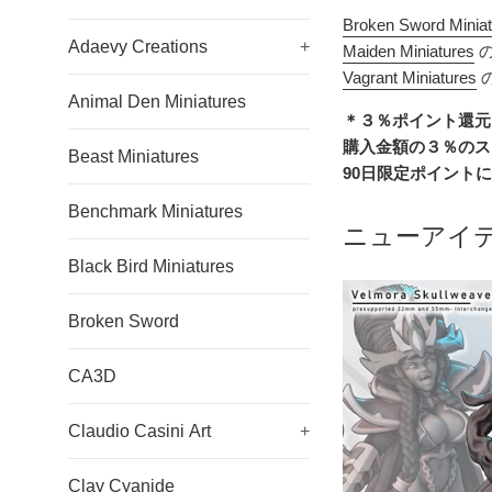
ド
Broken Sword Minia
Adaevy Creations
+
Maiden Miniatures
の
ミ
Vagrant Miniatures
ニ
Animal Den Miniatures
＊３％ポイント還元
チ
購入金額の３％のス
Beast Miniatures
90日限定ポイント
ュ
Benchmark Miniatures
ア
ニューアイ
Black Bird Miniatures
Broken Sword
CA3D
Claudio Casini Art
+
Clay Cyanide