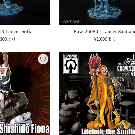
3 Lancer Sofia
Raw-260802 Lancer Santian
,300より
¥1,000より