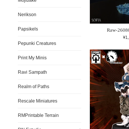
Mojibake
Nerikson
Papsikels
Raw-26080
¥1
Pepunki Creatures
Print My Minis
Ravi Sampath
Realm of Paths
Rescale Miniatures
RMPrintable Terrain