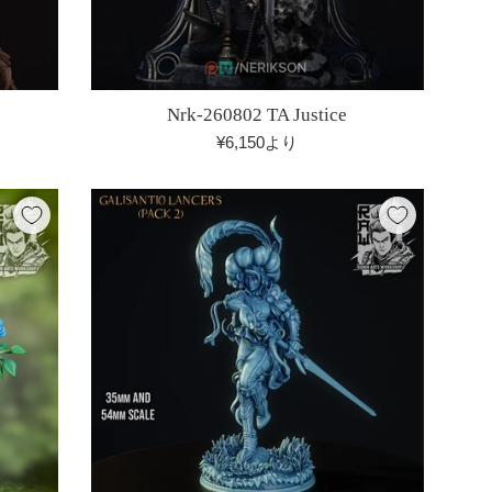
Nrk-260802 TA Justice
¥6,150より