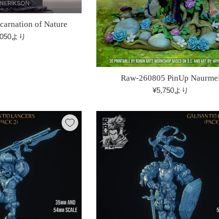
carnation of Nature
,050より
Raw-260805 PinUp Naurme
¥5,750より