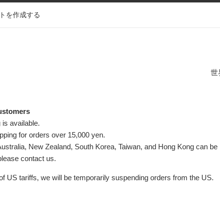
トを作成する
世
Customers
 is available.
ipping for orders over 15,000 yen.
Australia, New Zealand, South Korea, Taiwan, and Hong Kong can b
please contact us.
f US tariffs, we will be temporarily suspending orders from the US.