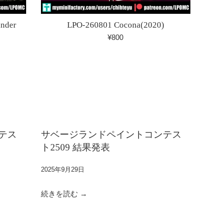
inder
LPO-260801 Cocona(2020)
通
¥800
常
価
格
テス
サベージランドペイントコンテス
ト2509 結果発表
2025年9月29日
続きを読む →