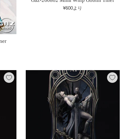
Gaz-260802 Mimi Whip Goblin Thief
¥600より
ner