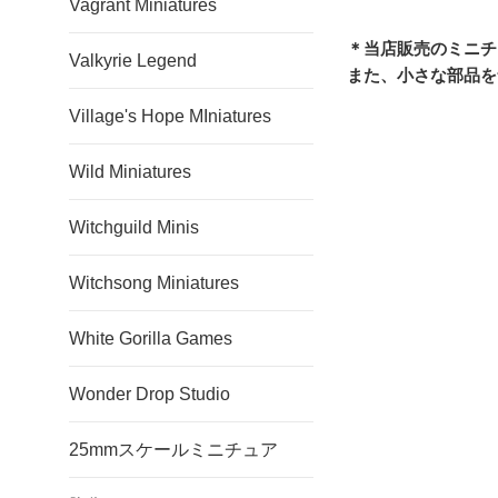
Vagrant Miniatures
＊当店販売のミニチ
Valkyrie Legend
また、小さな部品を
Village's Hope MIniatures
Wild Miniatures
Witchguild Minis
Witchsong Miniatures
White Gorilla Games
Wonder Drop Studio
25mmスケールミニチュア