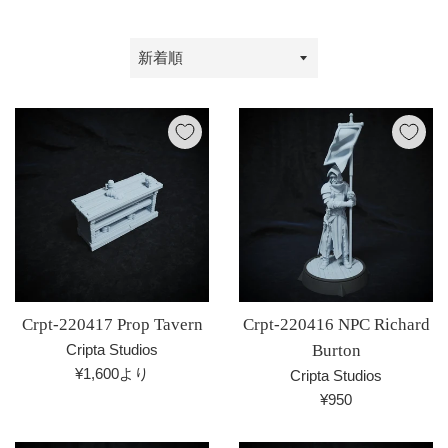
並
び
替
え
Crpt-220417 Prop Tavern
Crpt-220416 NPC Richard
Cripta Studios
Burton
¥1,600より
Cripta Studios
通
¥950
常
価