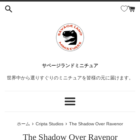
コ
ン
テ
ン
ツ
に
ス
キ
ッ
サベージランドミニチュア
プ
世界中から選りすぐりのミニチュアを皆様の元に届けます。
す
る
メ
ニ
ュ
›
›
ホーム
Cripta Studios
The Shadow Over Ravenor
ー
The Shadow Over Ravenor