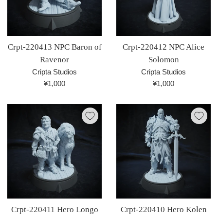
Crpt-220413 NPC Baron of
Crpt-220412 NPC Alice
Ravenor
Solomon
Cripta Studios
Cripta Studios
通
通
¥1,000
¥1,000
常
常
価
価
格
格
Crpt-220411 Hero Longo
Crpt-220410 Hero Kolen