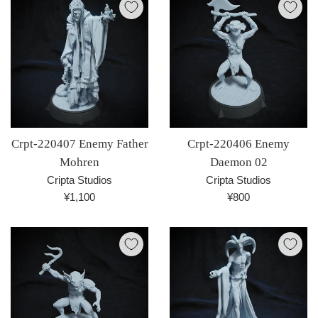
格
Crpt-220407 Enemy Father
Crpt-220406 Enemy
Mohren
Daemon 02
Cripta Studios
Cripta Studios
通
通
¥1,100
¥800
常
常
価
価
格
格