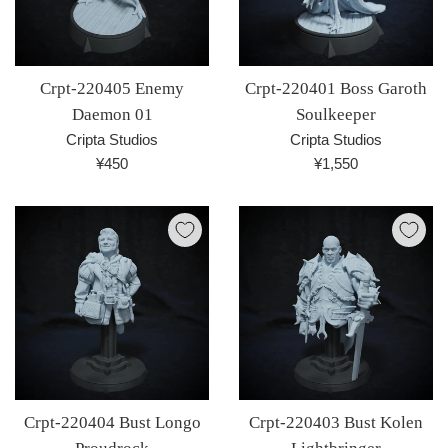
Crpt-220405 Enemy
Crpt-220401 Boss Garoth
Daemon 01
Soulkeeper
Cripta Studios
Cripta Studios
通
通
¥450
¥1,550
常
常
価
価
格
格
Crpt-220404 Bust Longo
Crpt-220403 Bust Kolen