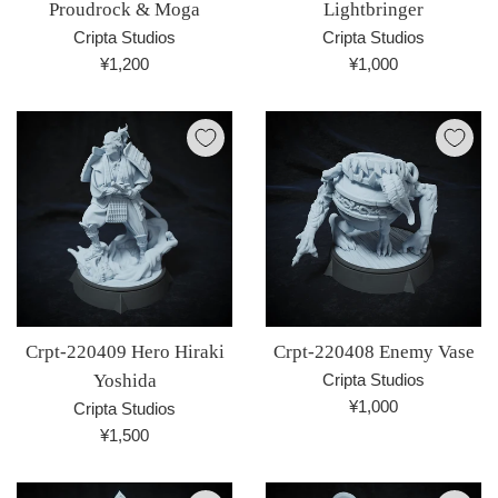
Proudrock & Moga
Lightbringer
Cripta Studios
Cripta Studios
通
通
¥1,200
¥1,000
常
常
価
価
格
格
Crpt-220409 Hero Hiraki
Crpt-220408 Enemy Vase
Yoshida
Cripta Studios
通
¥1,000
Cripta Studios
常
通
¥1,500
価
常
格
価