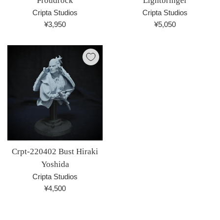
Proudrock
Lightbringer
Cripta Studios
Cripta Studios
通
通
¥3,950
¥5,050
常
常
価
価
格
格
Crpt-220402 Bust Hiraki
Yoshida
Cripta Studios
通
¥4,500
常
価