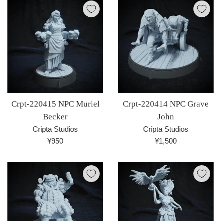
格
Crpt-220415 NPC Muriel
Crpt-220414 NPC Grave
Becker
John
Cripta Studios
Cripta Studios
通
通
¥950
¥1,500
常
常
価
価
格
格