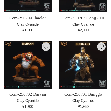
Ccm-250704 Jhaelor
Ccm-250703 Gong - DI
Clay Cyanide
Clay Cyanide
通
通
¥1,200
¥2,000
常
常
価
価
格
格
Ccm-250702 Darvan
Ccm-250701 Bunggo
Clay Cyanide
Clay Cyanide
通
通
¥1,200
¥1,950