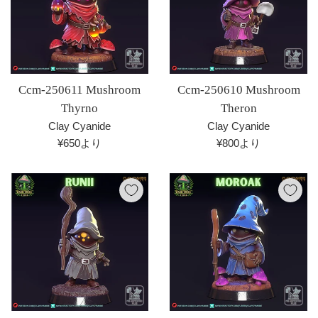
Ccm-250611 Mushroom
Ccm-250610 Mushroom
Thyrno
Theron
Clay Cyanide
Clay Cyanide
¥650より
¥800より