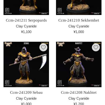
Ccm-241211 Serpopards
Ccm-241210 Sekhemhet
Clay Cyanide
Clay Cyanide
通
通
¥1,100
¥1,000
常
常
価
価
格
格
Ccm-241209 Sebau
Ccm-241208 Nakhtet
Clay Cyanide
Clay Cyanide
通
通
¥1,000
¥1,200