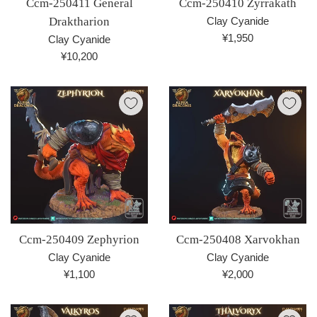
Ccm-250411 General
Ccm-250410 Zyrrakath
Draktharion
Clay Cyanide
通
¥1,950
Clay Cyanide
常
通
¥10,200
価
常
格
価
格
Ccm-250409 Zephyrion
Ccm-250408 Xarvokhan
Clay Cyanide
Clay Cyanide
通
通
¥1,100
¥2,000
常
常
価
価