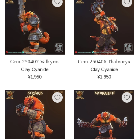
格
格
Ccm-250407 Valkyros
Ccm-250406 Thalvoryx
Clay Cyanide
Clay Cyanide
通
通
¥1,950
¥1,950
常
常
価
価
格
格