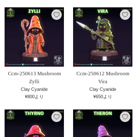
常
常
価
価
格
格
Ccm-250613 Mushroom
Ccm-250612 Mushroom
Zylli
Vira
Clay Cyanide
Clay Cyanide
¥800より
¥650より