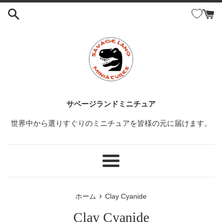
コ
ン
テ
ン
ツ
に
ス
キ
ッ
サベージランドミニチュア
プ
世界中から選りすぐりのミニチュアを皆様の元に届けます。
す
る
メ
ニ
ュ
›
ホーム
Clay Cyanide
ー
Clay Cyanide