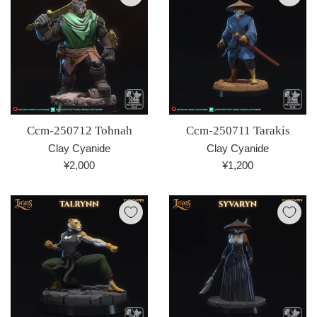
Ccm-250712 Tohnah
Ccm-250711 Tarakis
Clay Cyanide
Clay Cyanide
通
通
¥2,000
¥1,200
常
常
価
価
格
格