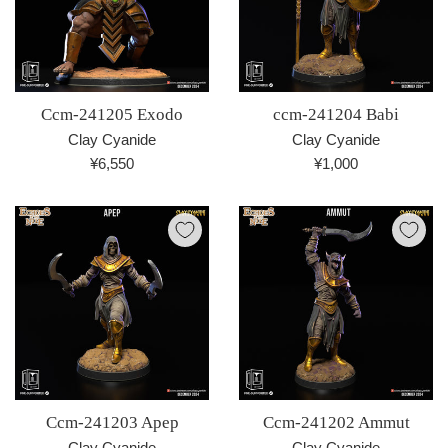
Ccm-241205 Exodo
ccm-241204 Babi
Clay Cyanide
Clay Cyanide
通
通
¥6,550
¥1,000
常
常
価
価
格
格
Ccm-241203 Apep
Ccm-241202 Ammut
Clay Cyanide
Clay Cyanide