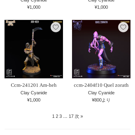
通
通
¥1,000
¥1,000
常
常
価
価
格
格
Ccm-241201 Am-heh
ccm-2404f10 Quel zorath
Clay Cyanide
Clay Cyanide
通
¥1,000
¥800より
常
価
1
2
3
…
17
次 »
格