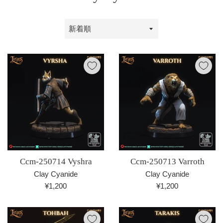
並
び
替
え
Ccm-250714 Vyshra
Ccm-250713 Varroth
Clay Cyanide
Clay Cyanide
通
通
¥1,200
¥1,200
常
常
価
価
格
格