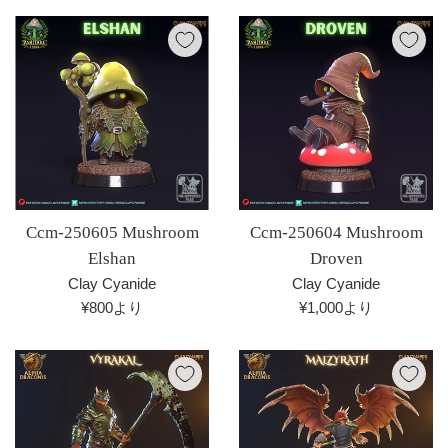
Ccm-250605 Mushroom
Ccm-250604 Mushroom
Elshan
Droven
Clay Cyanide
Clay Cyanide
¥800より
¥1,000より