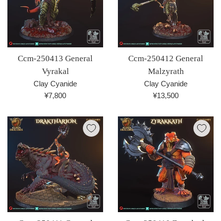
Ccm-250413 General
Ccm-250412 General
Vyrakal
Malzyrath
Clay Cyanide
Clay Cyanide
通
通
¥7,800
¥13,500
常
常
価
価
格
格