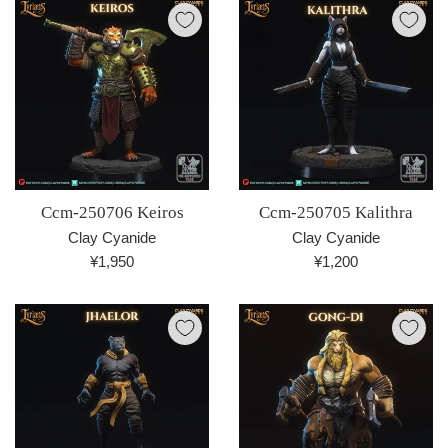
価
価
格
格
Ccm-250706 Keiros
Ccm-250705 Kalithra
Clay Cyanide
Clay Cyanide
通
通
¥1,950
¥1,200
常
常
価
価
格
格