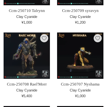
Ccm-250710 Talrynn
Ccm-250709 syravyn
Clay Cyanide
Clay Cyanide
通
通
¥1,000
¥1,200
常
常
価
価
格
格
Ccm-250708 Rael'Morr
Ccm-250707 Nyshama
Clay Cyanide
Clay Cyanide
通
通
¥5,400
¥1,000
常
常