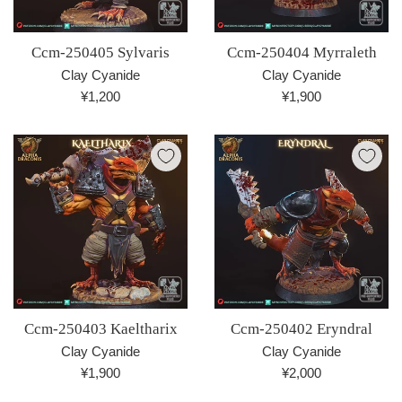
Ccm-250405 Sylvaris
Ccm-250404 Myrraleth
Clay Cyanide
Clay Cyanide
通
通
¥1,200
¥1,900
常
常
価
価
格
格
Ccm-250403 Kaeltharix
Ccm-250402 Eryndral
Clay Cyanide
Clay Cyanide
通
通
¥1,900
¥2,000
常
常