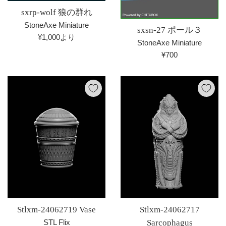
sxrp-wolf 狼の群れ
StoneAxe Miniature
sxsn-27 ポール３
¥1,000より
StoneAxe Miniature
通
¥700
常
価
格
Stlxm-24062719 Vase
Stlxm-24062717
STL Flix
Sarcophagus