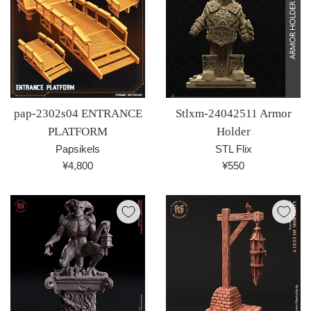
pap-2302s04 ENTRANCE
Stlxm-24042511 Armor
PLATFORM
Holder
Papsikels
STL Flix
通
通
¥4,800
¥550
常
常
価
価
格
格