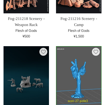
Fog-211218 Scenery -
Fog-211216 Scenery -
Weapon Rack
Camp
Flesh of Gods
Flesh of Gods
通
通
¥500
¥1,500
常
常
価
価
格
格