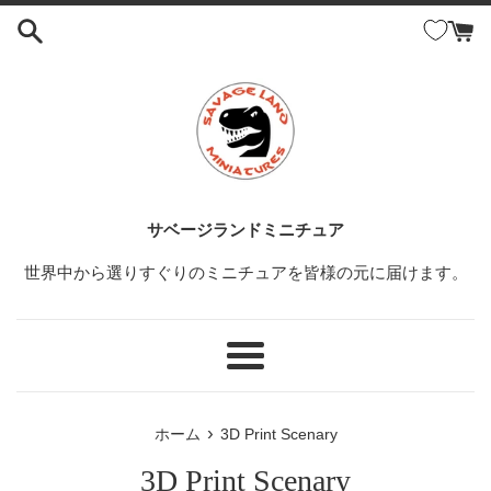
コ
ン
テ
ン
ツ
に
ス
キ
ッ
サベージランドミニチュア
プ
世界中から選りすぐりのミニチュアを皆様の元に届けます。
す
る
メ
ニ
ュ
›
ホーム
3D Print Scenary
ー
3D Print Scenary