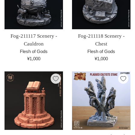
Fog-211117 Scenery -
Fog-211118 Scenery -
Cauldron
Chest
Flesh of Gods
Flesh of Gods
通
通
¥1,000
¥1,000
常
常
価
価
格
格