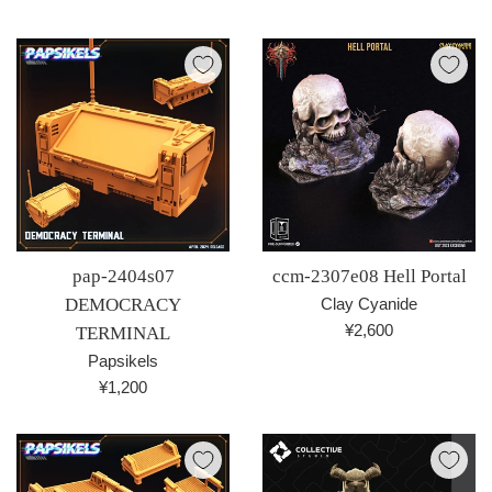
価
常
格
価
格
pap-2404s07
ccm-2307e08 Hell Portal
DEMOCRACY
Clay Cyanide
通
¥2,600
TERMINAL
常
Papsikels
価
通
¥1,200
格
常
価
格