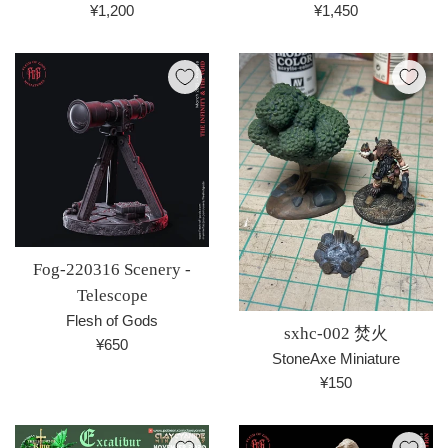
通
通
¥1,200
¥1,450
常
常
価
価
格
格
Fog-220316 Scenery -
Telescope
Flesh of Gods
sxhc-002 焚火
通
¥650
StoneAxe Miniature
常
通
¥150
価
常
格
価