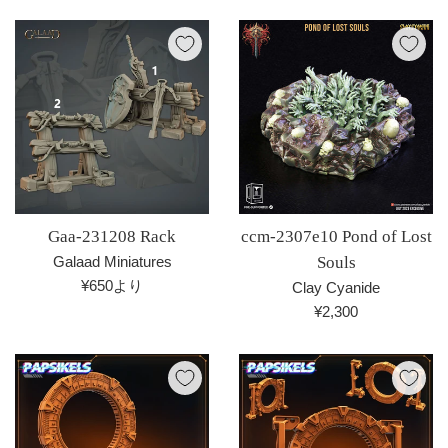
常
常
価
価
格
格
Gaa-231208 Rack
ccm-2307e10 Pond of Lost
Galaad Miniatures
Souls
¥650より
Clay Cyanide
通
¥2,300
常
価
格