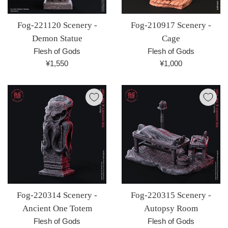
Fog-221120 Scenery -
Fog-210917 Scenery -
Demon Statue
Cage
Flesh of Gods
Flesh of Gods
通
通
¥1,550
¥1,000
常
常
価
価
格
格
Fog-220314 Scenery -
Fog-220315 Scenery -
Ancient One Totem
Autopsy Room
Flesh of Gods
Flesh of Gods