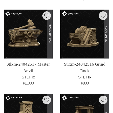
価
常
格
価
格
Stlxm-24042517 Master
Stlxm-24042516 Grind
Anvil
Rock
STL Flix
STL Flix
通
通
¥1,000
¥800
常
常
価
価
格
格