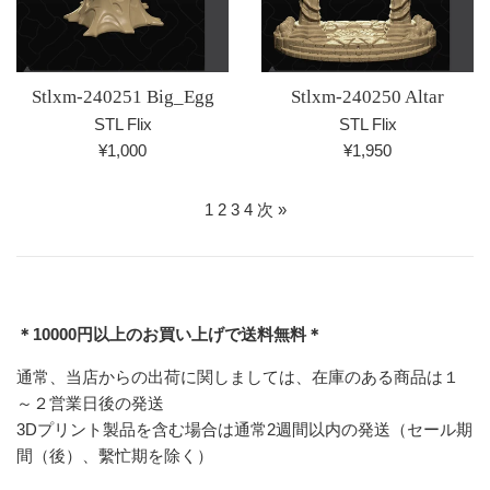
Stlxm-240251 Big_Egg
Stlxm-240250 Altar
STL Flix
STL Flix
通
通
¥1,000
¥1,950
常
常
価
価
1
2
3
4
次 »
格
格
＊10000円以上のお買い上げで送料無料＊
通常、当店からの出荷に関しましては、在庫のある商品は１
～２営業日後の発送
3Dプリント製品を含む場合は通常2週間以内の発送（セール期
間（後）、繫忙期を除く）