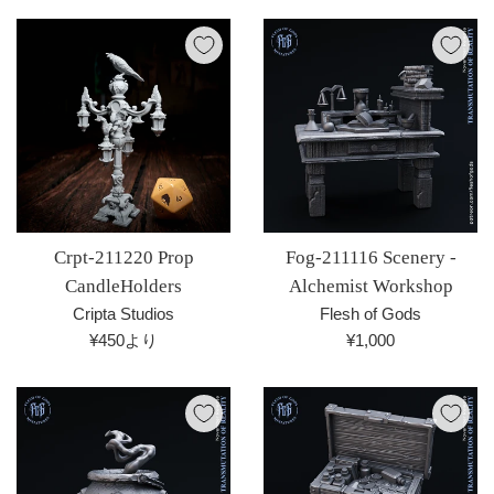
価
格
Crpt-211220 Prop
Fog-211116 Scenery -
CandleHolders
Alchemist Workshop
Cripta Studios
Flesh of Gods
通
¥450より
¥1,000
常
価
格