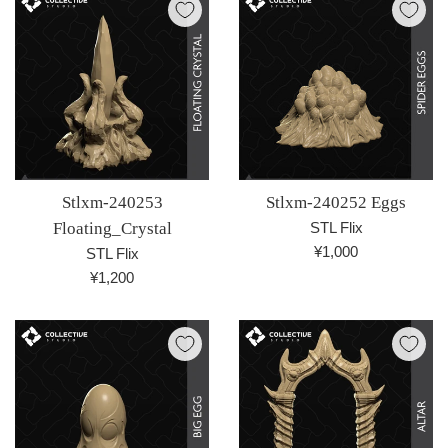
格
Stlxm-240253
Stlxm-240252 Eggs
Floating_Crystal
STL Flix
通
¥1,000
STL Flix
常
通
¥1,200
価
常
格
価
格