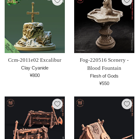
格
Ccm-2011e02 Excalibur
Fog-220516 Scenery -
Clay Cyanide
Blood Fountain
通
¥800
Flesh of Gods
常
通
¥550
価
常
格
価
格