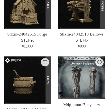
Stlxm-24042515 Forge
Stlxm-24042513 Bellows
STL Flix
STL Flix
通
通
¥1,900
¥800
常
常
価
価
格
格
Mdp-amm17 mystery