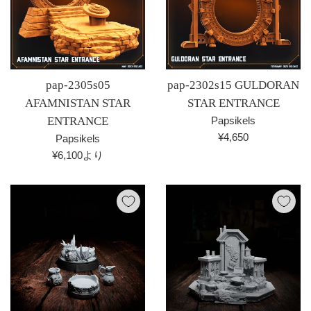
pap-2305s05
pap-2302s15 GULDORAN
AFAMNISTAN STAR
STAR ENTRANCE
ENTRANCE
Papsikels
通
¥4,650
Papsikels
常
¥6,100より
価
格