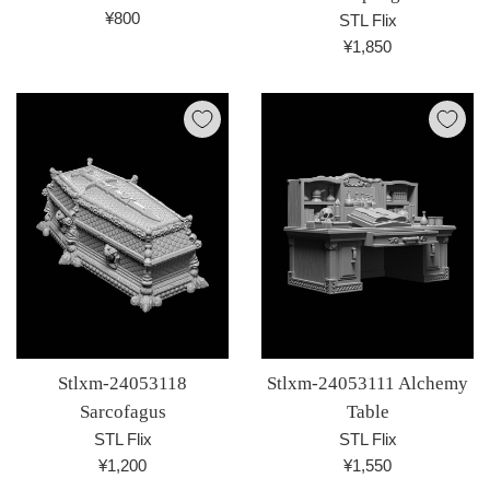
通
¥800
STL Flix
常
通
¥1,850
価
常
格
価
格
Stlxm-24053118
Stlxm-24053111 Alchemy
Sarcofagus
Table
STL Flix
STL Flix
通
通
¥1,200
¥1,550