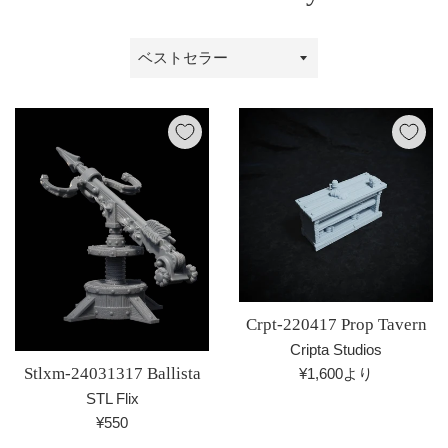
並
び
替
え
Crpt-220417 Prop Tavern
Cripta Studios
Stlxm-24031317 Ballista
¥1,600より
STL Flix
通
¥550
常