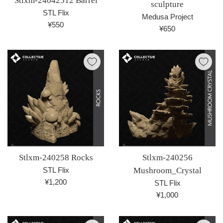
Stlxm-24042512 Barrel
sculpture
STL Flix
Medusa Project
通
¥550
通
¥650
常
常
価
価
格
格
Stlxm-240258 Rocks
Stlxm-240256
STL Flix
Mushroom_Crystal
通
¥1,200
STL Flix
常
通
¥1,000
価
常
格
価