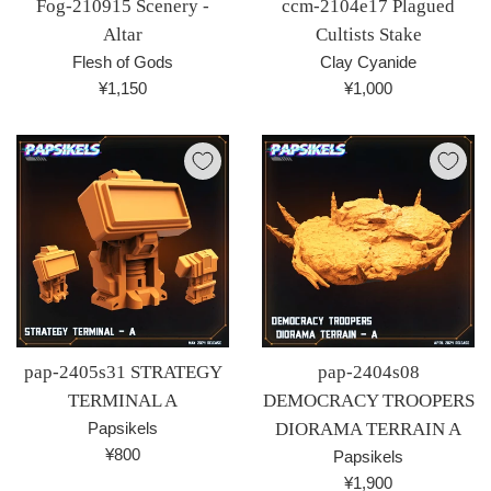
Fog-210915 Scenery -
ccm-2104e17 Plagued
Altar
Cultists Stake
Flesh of Gods
Clay Cyanide
通
通
¥1,150
¥1,000
常
常
価
価
格
格
pap-2405s31 STRATEGY
pap-2404s08
TERMINAL A
DEMOCRACY TROOPERS
Papsikels
DIORAMA TERRAIN A
通
¥800
Papsikels
常
通
¥1,900