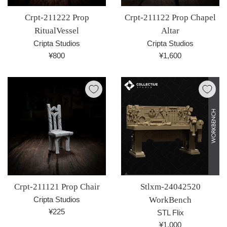
Crpt-211222 Prop
Crpt-211122 Prop Chapel
RitualVessel
Altar
Cripta Studios
Cripta Studios
通
通
¥800
¥1,600
常
常
価
価
格
格
Crpt-211121 Prop Chair
Stlxm-24042520
Cripta Studios
WorkBench
通
¥225
STL Flix
常
通
¥1,000