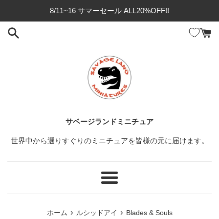
コ
8/11~16 サマーセール ALL20%OFF!!
ン
テ
ン
ツ
に
ス
キ
ッ
プ
サベージランドミニチュア
す
る
世界中から選りすぐりのミニチュアを皆様の元に届けます。
メ
ニ
ュ
›
›
ホーム
ルシッドアイ
Blades & Souls
ー