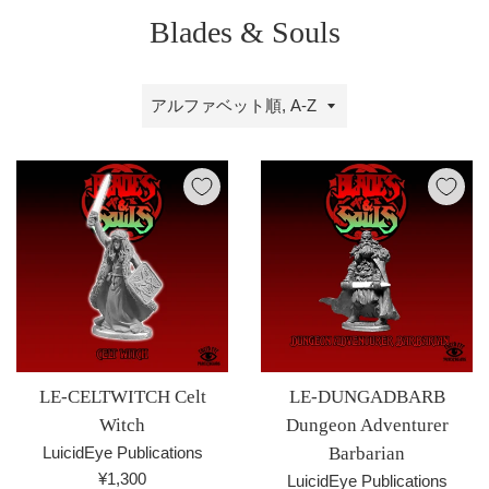
Blades & Souls
並
び
替
え
LE-CELTWITCH Celt
LE-DUNGADBARB
Witch
Dungeon Adventurer
LuicidEye Publications
Barbarian
通
¥1,300
LuicidEye Publications