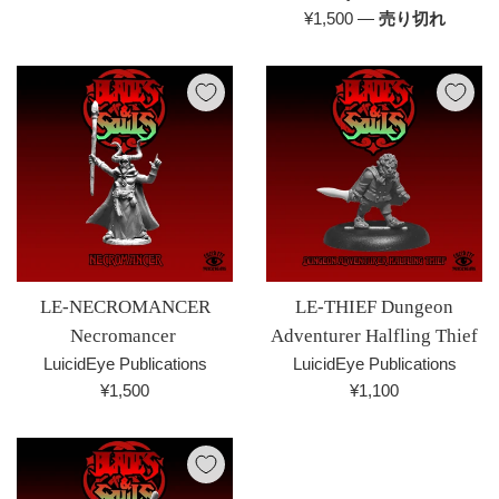
常
通
¥1,500
—
売り切れ
価
常
格
価
格
LE-NECROMANCER
LE-THIEF Dungeon
Necromancer
Adventurer Halfling Thief
LuicidEye Publications
LuicidEye Publications
通
通
¥1,500
¥1,100
常
常
価
価
格
格