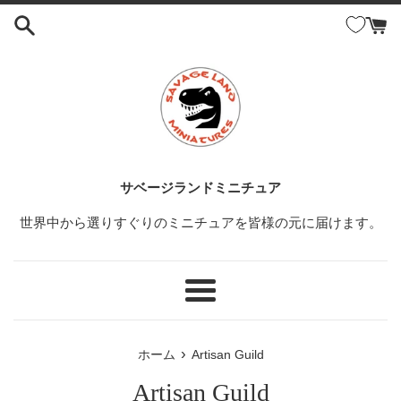
コ
ン
テ
ン
ツ
に
ス
キ
ッ
サベージランドミニチュア
プ
世界中から選りすぐりのミニチュアを皆様の元に届けます。
す
る
メ
ニ
ュ
›
ホーム
Artisan Guild
ー
Artisan Guild