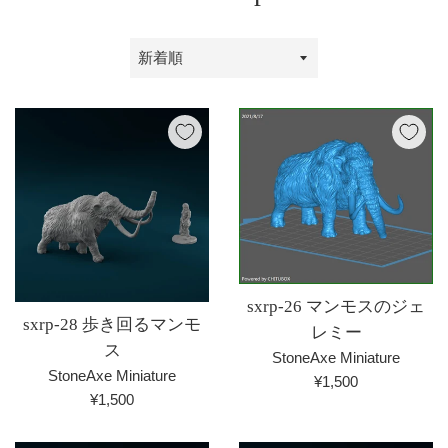
並
び
替
え
sxrp-26 マンモスのジェ
sxrp-28 歩き回るマンモ
レミー
ス
StoneAxe Miniature
StoneAxe Miniature
通
¥1,500
通
¥1,500
常
常
価
価