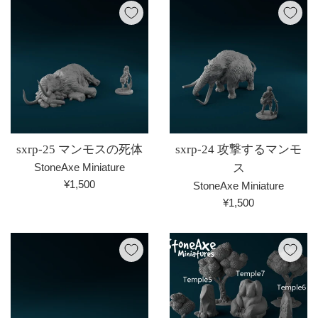
格
格
sxrp-25 マンモスの死体
sxrp-24 攻撃するマンモ
StoneAxe Miniature
ス
通
¥1,500
StoneAxe Miniature
常
通
¥1,500
価
常
格
価
格