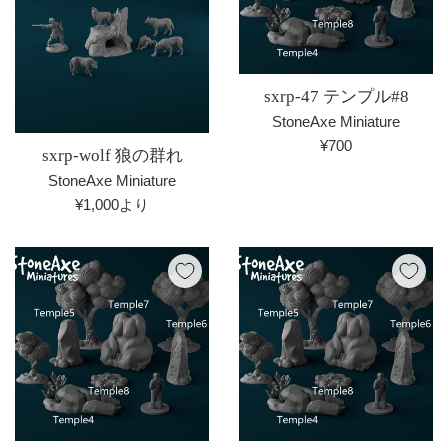
sxrp-47 テンプル#8
StoneAxe Miniature
通
¥700
sxrp-wolf 狼の群れ
常
StoneAxe Miniature
価
¥1,000より
格