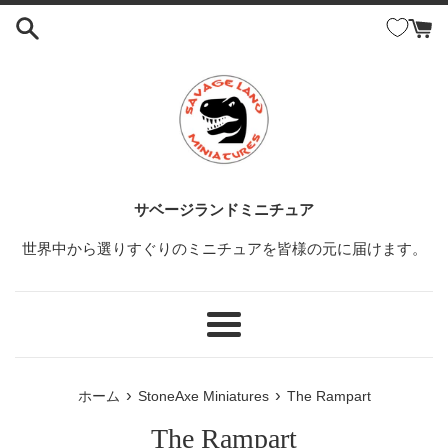
コ
ン
テ
ン
ツ
に
ス
キ
ッ
サベージランドミニチュア
プ
世界中から選りすぐりのミニチュアを皆様の元に届けます。
す
る
メ
ニ
ュ
›
›
ホーム
StoneAxe Miniatures
The Rampart
ー
The Rampart