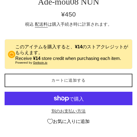
Ade-mou08 NUN
通
¥450
常
税込
配送料
は購入手続き時に計算されます。
価
格
このアイテムを購入すると、
¥14
のストアクレジットが
もらえます。
Receive
¥14
store credit when purchasing each item.
Powered by
Getkoin.io
カートに追加する
別のお支払い方法
お気に入りに追加