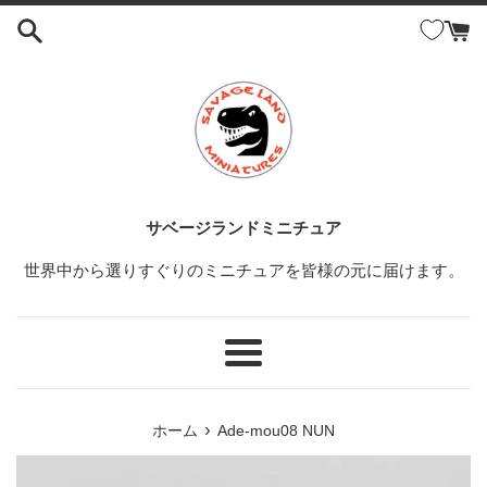
コ
ン
テ
ン
ツ
に
ス
キ
ッ
サベージランドミニチュア
プ
世界中から選りすぐりのミニチュアを皆様の元に届けます。
す
る
メ
ニ
ュ
›
ホーム
Ade-mou08 NUN
ー