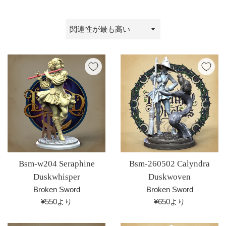
並
び
替
え
Bsm-w204 Seraphine
Bsm-260502 Calyndra
Duskwhisper
Duskwoven
Broken Sword
Broken Sword
¥550より
¥650より