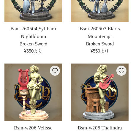
Bsm-260504 Sylthara
Bsm-260503 Elaris
Nightbloom
Moontempt
Broken Sword
Broken Sword
¥650より
¥550より
Bsm-w206 Velisse
Bsm-w205 Thalindra