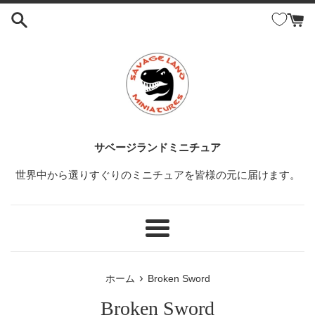
コ
ン
テ
ン
ツ
に
ス
キ
ッ
サベージランドミニチュア
プ
世界中から選りすぐりのミニチュアを皆様の元に届けます。
す
る
メ
ニ
ュ
›
ホーム
Broken Sword
ー
Broken Sword