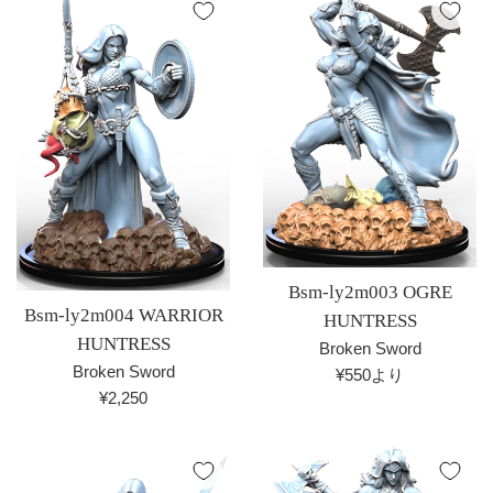
格
Bsm-ly2m003 OGRE
Bsm-ly2m004 WARRIOR
HUNTRESS
HUNTRESS
Broken Sword
Broken Sword
¥550より
通
¥2,250
常
価
格