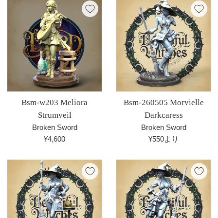
Bsm-w203 Meliora
Bsm-260505 Morvielle
Strumveil
Darkcaress
Broken Sword
Broken Sword
通
¥4,600
¥550より
常
価
格