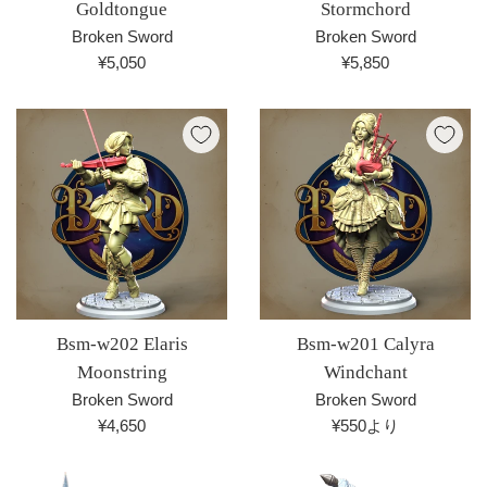
Goldtongue
Stormchord
Broken Sword
Broken Sword
通
通
¥5,050
¥5,850
常
常
価
価
格
格
Bsm-w202 Elaris
Bsm-w201 Calyra
Moonstring
Windchant
Broken Sword
Broken Sword
通
¥4,650
¥550より
常
価