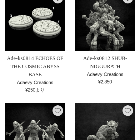
Ade-ks0814 ECHOES OF
Ade-ks0812 SHUB-
THE COSMIC ABYSS
NIGGURATH
BASE
Adaevy Creations
通
¥2,850
Adaevy Creations
常
¥250より
価
格