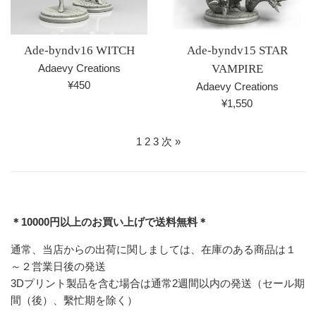
Ade-byndv16 WITCH
Ade-byndv15 STAR
Adaevy Creations
VAMPIRE
通
¥450
Adaevy Creations
常
通
¥1,550
価
常
格
価
1
2
3
次 »
格
＊10000円以上のお買い上げで送料無料＊
通常、当店からの出荷に関しましては、在庫のある商品は１
～２営業日後の発送
3Dプリント製品を含む場合は通常2週間以内の発送（セール期
間（後）、繫忙期を除く）