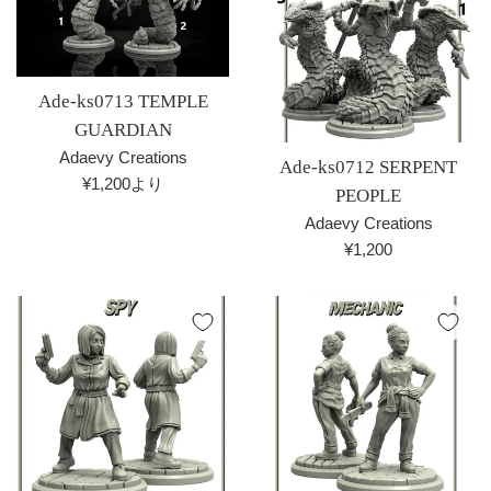
Ade-ks0713 TEMPLE
GUARDIAN
Adaevy Creations
Ade-ks0712 SERPENT
¥1,200より
PEOPLE
Adaevy Creations
通
¥1,200
常
価
格