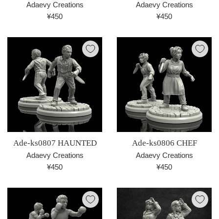
Adaevy Creations
Adaevy Creations
通
通
¥450
¥450
常
常
価
価
格
格
Ade-ks0807 HAUNTED
Ade-ks0806 CHEF
Adaevy Creations
Adaevy Creations
通
通
¥450
¥450
常
常
価
価
格
格