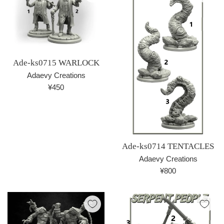
Ade-ks0715 WARLOCK
Adaevy Creations
通
¥450
常
価
格
Ade-ks0714 TENTACLES
Adaevy Creations
通
¥800
常
価
格