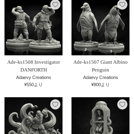
Ade-ks1508 Investigator
Ade-ks1507 Giant Albino
DANFORTH
Penguin
Adaevy Creations
Adaevy Creations
¥550より
¥800より