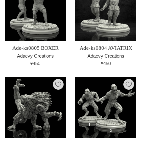
Ade-ks0805 BOXER
Ade-ks0804 AVIATRIX
Adaevy Creations
Adaevy Creations
通
通
¥450
¥450
常
常
価
価
格
格