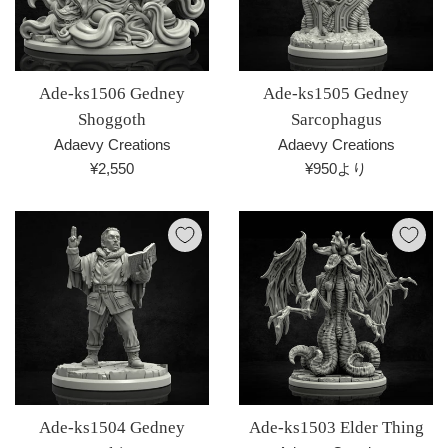
Ade-ks1506 Gedney
Ade-ks1505 Gedney
Shoggoth
Sarcophagus
Adaevy Creations
Adaevy Creations
通
¥2,550
¥950より
常
価
格
Ade-ks1504 Gedney
Ade-ks1503 Elder Thing