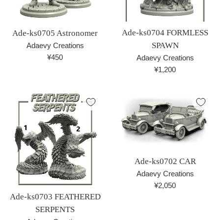
Ade-ks0704 FORMLESS
Ade-ks0705 Astronomer
SPAWN
Adaevy Creations
通
¥450
Adaevy Creations
常
通
¥1,200
価
常
格
価
格
Ade-ks0702 CAR
Adaevy Creations
通
¥2,050
Ade-ks0703 FEATHERED
常
価
SERPENTS