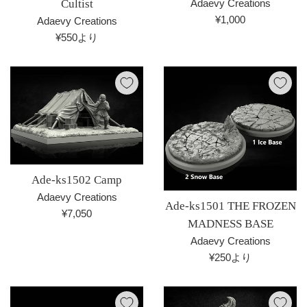
Cultist
Adaevy Creations
通
¥1,000
Adaevy Creations
常
¥550より
価
格
Ade-ks1502 Camp
Adaevy Creations
Ade-ks1501 THE FROZEN
通
¥7,050
MADNESS BASE
常
Adaevy Creations
価
¥250より
格