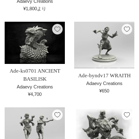
格
Adaevy Creations
¥1,800より
Ade-ks0701 ANCIENT
Ade-byndv17 WRAITH
BASILISK
Adaevy Creations
Adaevy Creations
通
¥650
通
¥4,700
常
常
価
価
格
格