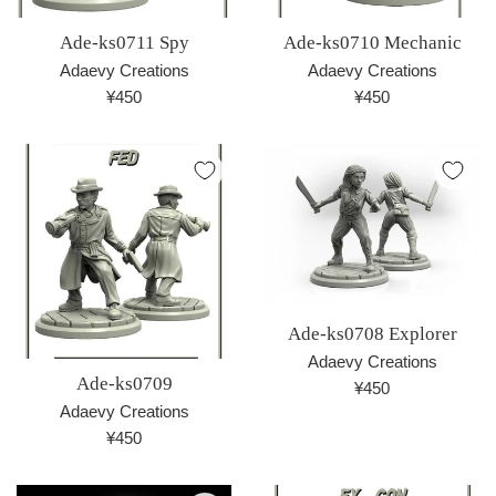
Ade-ks0711 Spy
Ade-ks0710 Mechanic
Adaevy Creations
Adaevy Creations
通
通
¥450
¥450
常
常
価
価
格
格
Ade-ks0708 Explorer
Adaevy Creations
Ade-ks0709
通
¥450
Adaevy Creations
常
通
¥450
価
常
格
価