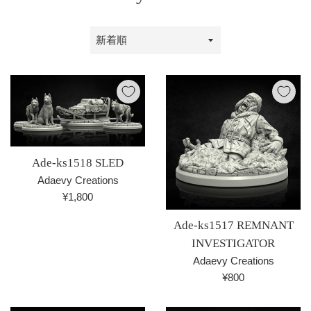
並
び
替
え
Ade-ks1518 SLED
Adaevy Creations
通
¥1,800
常
Ade-ks1517 REMNANT
価
INVESTIGATOR
格
Adaevy Creations
通
¥800
常
価