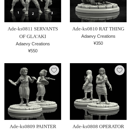
Ade-ks0811 SERVANTS
Ade-ks0810 RAT THING
OF GLA'AKI
Adaevy Creations
通
¥350
Adaevy Creations
常
通
¥550
価
常
格
価
格
Ade-ks0809 PAINTER
Ade-ks0808 OPERATOR