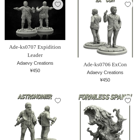
格
Ade-ks0707 Expidition
Leader
Adaevy Creations
Ade-ks0706 ExCon
通
¥450
Adaevy Creations
常
通
¥450
価
常
格
価
格