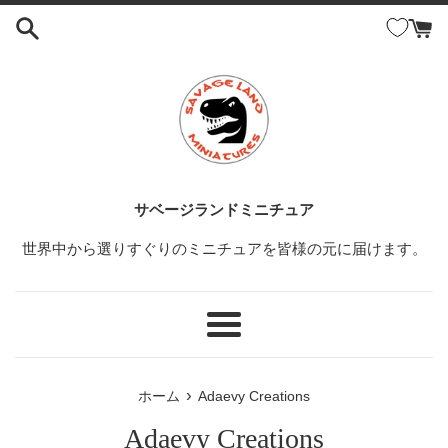
コ
ン
テ
ン
ツ
に
ス
キ
ッ
サベージランドミニチュア
プ
世界中から選りすぐりのミニチュアを皆様の元に届けます。
す
る
メ
ニ
ュ
›
ホーム
Adaevy Creations
ー
Adaevy Creations