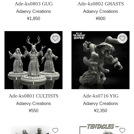
Ade-ks0803 GUG
Ade-ks0802 GHASTS
Adaevy Creations
Adaevy Creations
通
通
¥1,850
¥800
常
常
価
価
格
格
Ade-ks0801 CULTISTS
Ade-ks0716 YIG
Adaevy Creations
Adaevy Creations
通
通
¥550
¥2,350
常
常
価
価
格
格