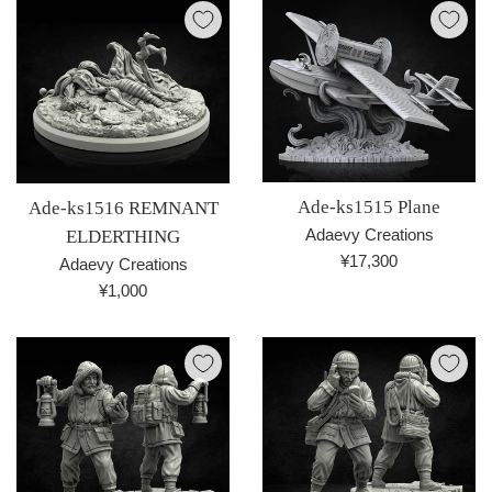
格
Ade-ks1515 Plane
Ade-ks1516 REMNANT
Adaevy Creations
ELDERTHING
通
¥17,300
Adaevy Creations
常
通
¥1,000
価
常
格
価
格