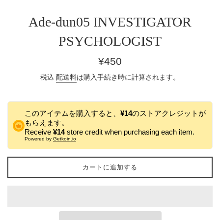
Ade-dun05 INVESTIGATOR
PSYCHOLOGIST
通
¥450
常
税込
配送料
は購入手続き時に計算されます。
価
格
このアイテムを購入すると、
¥14
のストアクレジットが
もらえます。
Receive
¥14
store credit when purchasing each item.
Powered by
Getkoin.io
カートに追加する