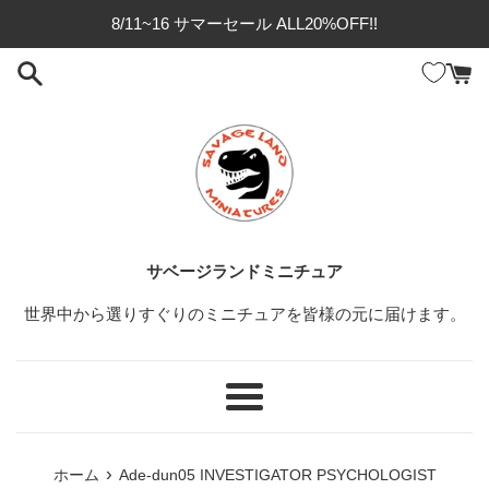
コ
8/11~16 サマーセール ALL20%OFF!!
ン
テ
ン
ツ
に
ス
キ
ッ
プ
サベージランドミニチュア
す
る
世界中から選りすぐりのミニチュアを皆様の元に届けます。
メ
ニ
ュ
›
ホーム
Ade-dun05 INVESTIGATOR PSYCHOLOGIST
ー