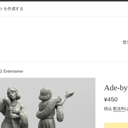
トを作成する
世
 Entertainer
Ade-by
通
¥450
常
税込
配送料
価
格