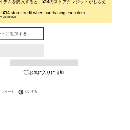
イテムを購入すると、
¥14
のストアクレジットがもらえ
ve
¥14
store credit when purchasing each item.
by
Getkoin.io
ートに追加する
お気に入りに追加
ebookでシェアする
Twitterに投稿する
Pinterestでピンする
ツイート
ピンする