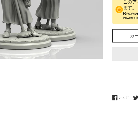
このア
ます。
Recei
Powered 
カ
Fac
シェア