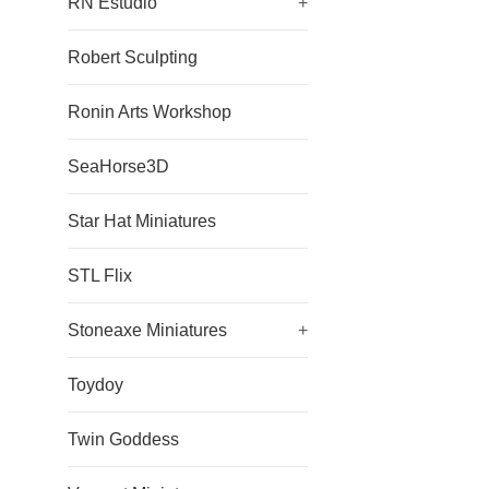
RN Estudio
+
Robert Sculpting
Ronin Arts Workshop
SeaHorse3D
Star Hat Miniatures
STL Flix
Stoneaxe Miniatures
+
Toydoy
Twin Goddess