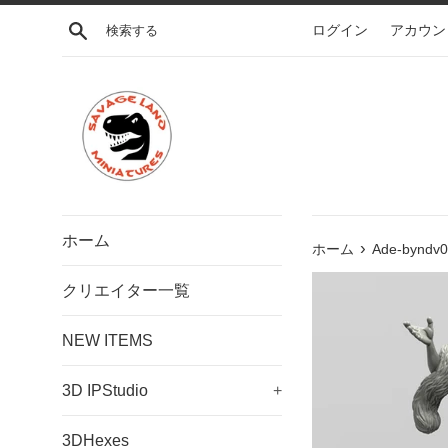
コ
検索する
ログイン
アカウン
ン
テ
ン
ツ
に
ス
キ
ッ
プ
ホーム
›
す
ホーム
Ade-byndv02
る
クリエイター一覧
NEW ITEMS
3D IPStudio
+
3DHexes