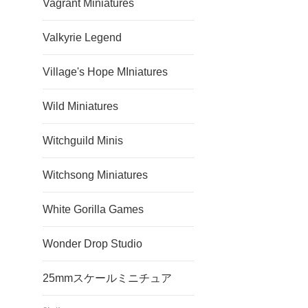
Vagrant Miniatures
Valkyrie Legend
Village's Hope MIniatures
Wild Miniatures
Witchguild Minis
Witchsong Miniatures
White Gorilla Games
Wonder Drop Studio
25mmスケールミニチュア