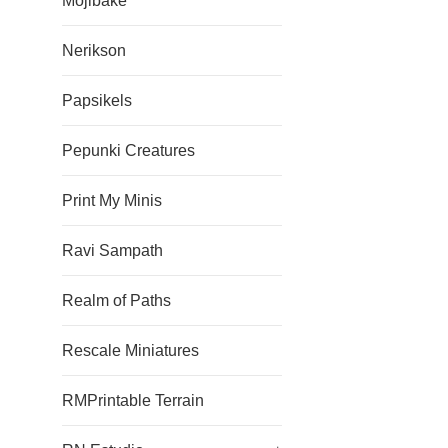
Mojibake
Nerikson
Papsikels
Pepunki Creatures
Print My Minis
Ravi Sampath
Realm of Paths
Rescale Miniatures
RMPrintable Terrain