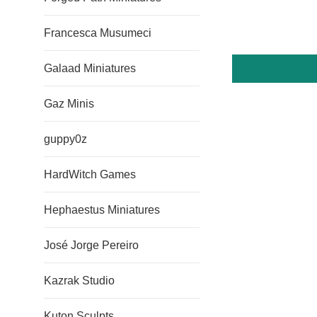
Francesca Musumeci
Galaad Miniatures
Gaz Minis
guppy0z
HardWitch Games
Hephaestus Miniatures
José Jorge Pereiro
Kazrak Studio
Kuton Sculpts