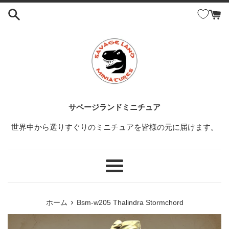
コ
ン
テ
ン
ツ
に
ス
キ
ッ
サベージランドミニチュア
プ
世界中から選りすぐりのミニチュアを皆様の元に届けます。
す
る
メ
ニ
ュ
›
ホーム
Bsm-w205 Thalindra Stormchord
ー