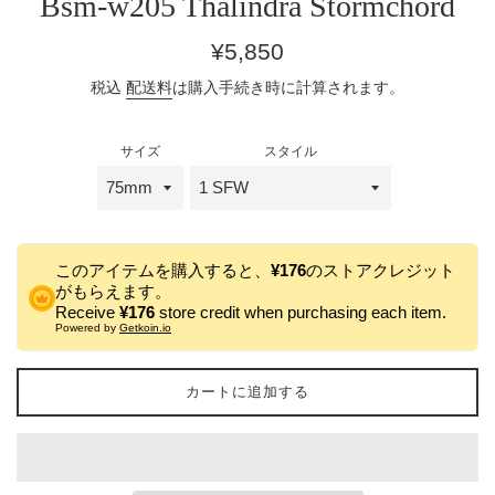
Bsm-w205 Thalindra Stormchord
通
¥5,850
常
税込
配送料
は購入手続き時に計算されます。
価
格
サイズ
スタイル
このアイテムを購入すると、
¥176
のストアクレジット
がもらえます。
Receive
¥176
store credit when purchasing each item.
Powered by
Getkoin.io
カートに追加する