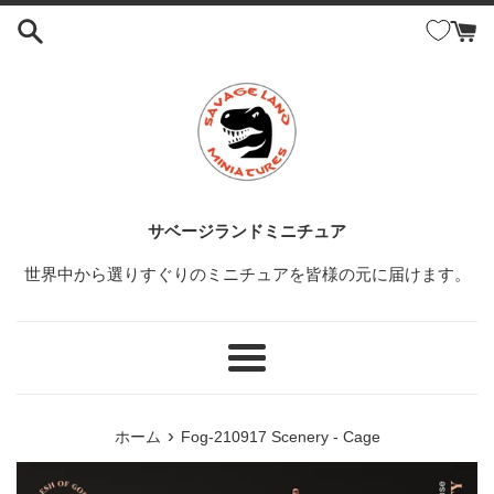
コ
ン
テ
ン
ツ
に
ス
キ
ッ
サベージランドミニチュア
プ
世界中から選りすぐりのミニチュアを皆様の元に届けます。
す
る
メ
ニ
ュ
›
ホーム
Fog-210917 Scenery - Cage
ー