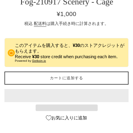
Fog-210917 Scenery - Cage
通
¥1,000
常
税込
配送料
は購入手続き時に計算されます。
価
格
このアイテムを購入すると、
¥30
のストアクレジットが
もらえます。
Receive
¥30
store credit when purchasing each item.
Powered by
Getkoin.io
カートに追加する
お気に入りに追加