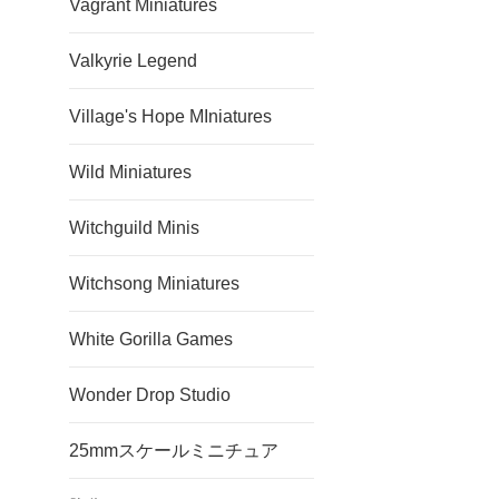
Vagrant Miniatures
Valkyrie Legend
Village's Hope MIniatures
Wild Miniatures
Witchguild Minis
Witchsong Miniatures
White Gorilla Games
Wonder Drop Studio
25mmスケールミニチュア