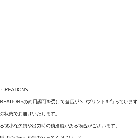
m
CREATIONS
 CREATIONSの商用認可を受けて当店が３Dプリントを行っています
の状態でお届けいたします。
る微小な欠損
や出力時の積層痕
がある場合がございます。
掛けやパテうめ等を行ってください。2