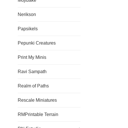
Mojibake
Nerikson
Papsikels
Pepunki Creatures
Print My Minis
Ravi Sampath
Realm of Paths
Rescale Miniatures
RMPrintable Terrain