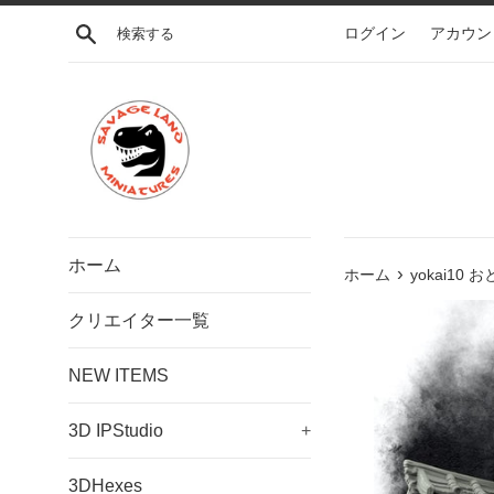
コ
検索する
ログイン
アカウン
ン
テ
ン
ツ
に
ス
キ
ッ
プ
ホーム
›
す
ホーム
yokai10 
る
クリエイター一覧
NEW ITEMS
3D IPStudio
+
3DHexes