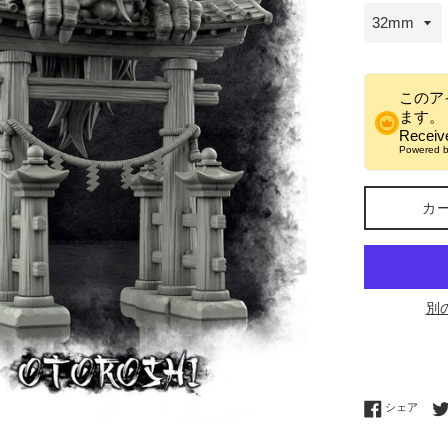
このア
ます。
Recei
Powered 
カ
別
Fac
シェア