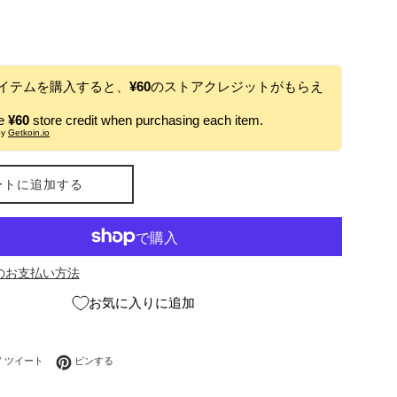
イテムを購入すると、
¥60
のストアクレジットがもらえ
ve
¥60
store credit when purchasing each item.
by
Getkoin.io
ートに追加する
のお支払い方法
お気に入りに追加
ebookでシェアする
Twitterに投稿する
Pinterestでピンする
ツイート
ピンする