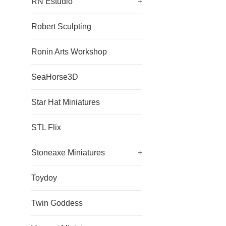
RN Estudio
+
Robert Sculpting
Ronin Arts Workshop
SeaHorse3D
Star Hat Miniatures
STL Flix
Stoneaxe Miniatures
+
Toydoy
Twin Goddess