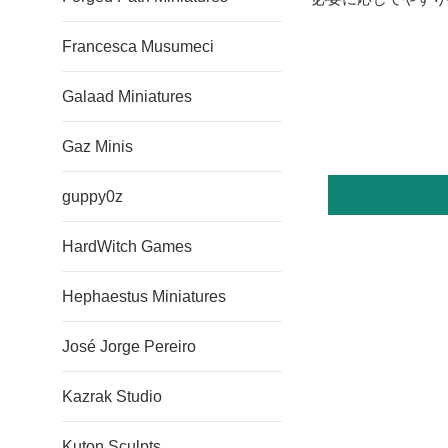
Francesca Musumeci
Galaad Miniatures
Gaz Minis
guppy0z
HardWitch Games
Hephaestus Miniatures
José Jorge Pereiro
Kazrak Studio
Kuton Sculpts