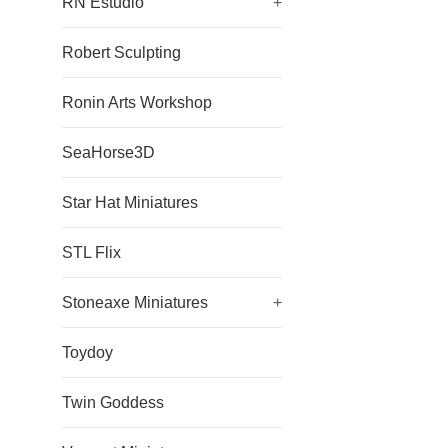
RN Estudio
+
Robert Sculpting
Ronin Arts Workshop
SeaHorse3D
Star Hat Miniatures
STL Flix
Stoneaxe Miniatures
+
Toydoy
Twin Goddess