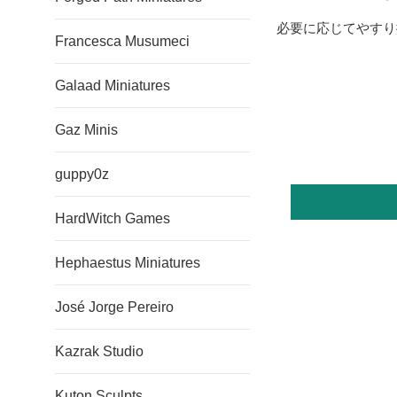
必要に応じてやすり
Francesca Musumeci
Galaad Miniatures
Gaz Minis
guppy0z
HardWitch Games
Hephaestus Miniatures
José Jorge Pereiro
Kazrak Studio
Kuton Sculpts