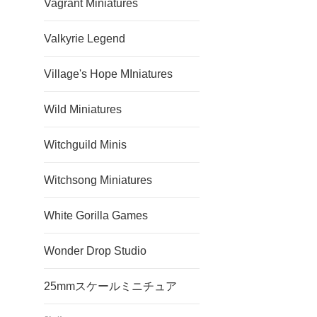
Vagrant Miniatures
Valkyrie Legend
Village's Hope MIniatures
Wild Miniatures
Witchguild Minis
Witchsong Miniatures
White Gorilla Games
Wonder Drop Studio
25mmスケールミニチュア