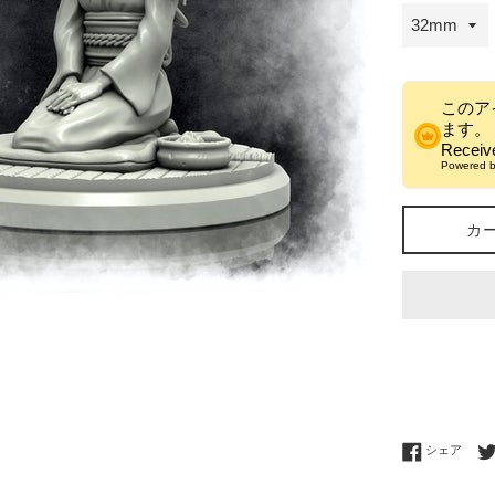
このア
ます。
Recei
Powered 
カ
Fac
シェア