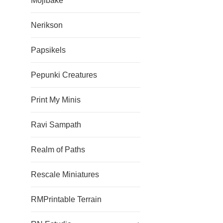
Mojibake
Nerikson
Papsikels
Pepunki Creatures
Print My Minis
Ravi Sampath
Realm of Paths
Rescale Miniatures
RMPrintable Terrain