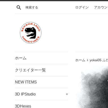
コ
検索する
ログイン
アカウン
ン
テ
ン
ツ
に
ス
キ
ッ
プ
ホーム
›
す
ホーム
yokai05 
る
クリエイター一覧
NEW ITEMS
3D IPStudio
+
3DHexes