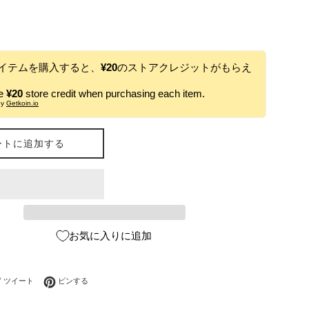
イテムを購入すると、
¥20
のストアクレジットがもらえ
ve
¥20
store credit when purchasing each item.
by
Getkoin.io
ートに追加する
お気に入りに追加
ebookでシェアする
Twitterに投稿する
Pinterestでピンする
ツイート
ピンする