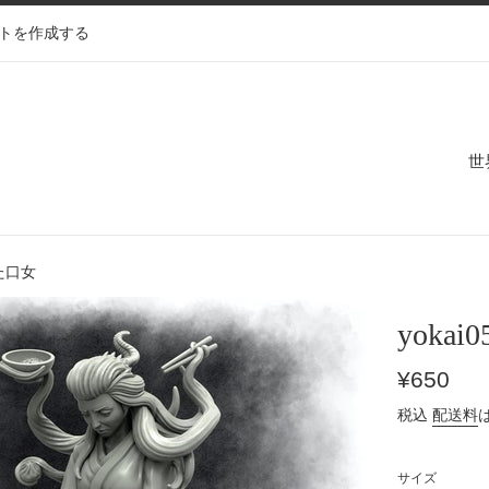
トを作成する
世
ふた口女
yoka
通
¥650
常
税込
配送料
価
格
サイズ