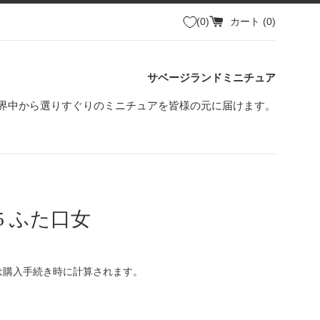
0
カート (
0
)
サベージランドミニチュア
界中から選りすぐりのミニチュアを皆様の元に届けます。
i05 ふた口女
は購入手続き時に計算されます。