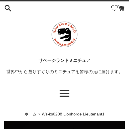
コ
ン
テ
ン
ツ
に
ス
キ
ッ
サベージランドミニチュア
プ
世界中から選りすぐりのミニチュアを皆様の元に届けます。
す
る
メ
ニ
ュ
›
ホーム
Ws-ks0208 Lionhorde Lieutenant1
ー