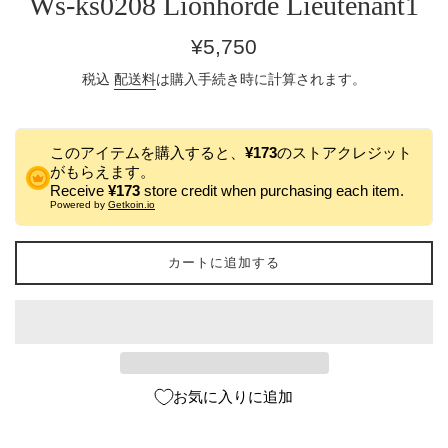
Ws-ks0208 Lionhorde Lieutenant1
通
¥5,750
常
税込
配送料
は購入手続き時に計算されます。
価
格
このアイテムを購入すると、
¥173
のストアクレジット
がもらえます。
Receive
¥173
store credit when purchasing each item.
Powered by
Getkoin.io
カートに追加する
お気に入りに追加