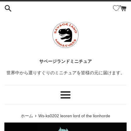
コ
ン
テ
ン
ツ
に
ス
キ
ッ
サベージランドミニチュア
プ
世界中から選りすぐりのミニチュアを皆様の元に届けます。
す
る
メ
ニ
ュ
›
ホーム
Ws-ks0202 leoren lord of the lionhorde
ー