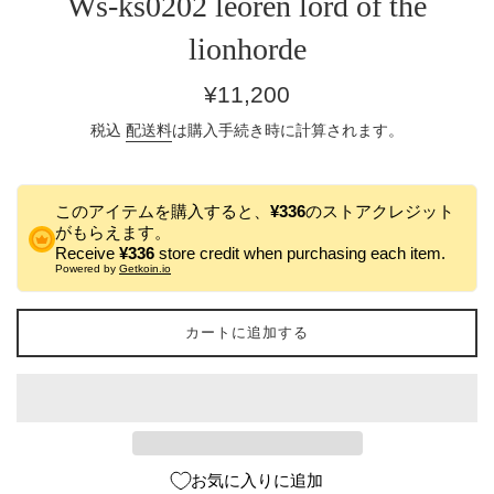
Ws-ks0202 leoren lord of the
lionhorde
通
¥11,200
常
税込
配送料
は購入手続き時に計算されます。
価
格
このアイテムを購入すると、
¥336
のストアクレジット
がもらえます。
Receive
¥336
store credit when purchasing each item.
Powered by
Getkoin.io
カートに追加する
お気に入りに追加