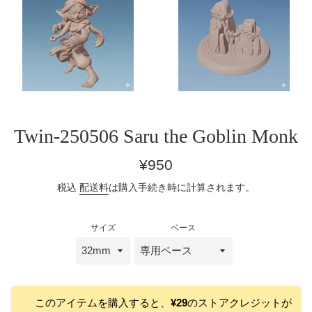
Twin-250506 Saru the Goblin Monk
通
¥950
常
税込
配送料
は購入手続き時に計算されます。
価
格
サイズ
ベース
このアイテムを購入すると、
¥29
のストアクレジットが