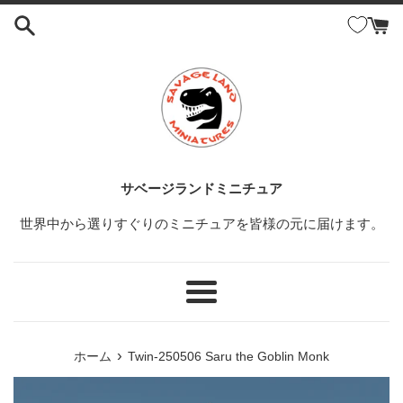
コ
ン
テ
ン
ツ
に
ス
キ
ッ
サベージランドミニチュア
プ
世界中から選りすぐりのミニチュアを皆様の元に届けます。
す
る
メ
ニ
ュ
›
ホーム
Twin-250506 Saru the Goblin Monk
ー