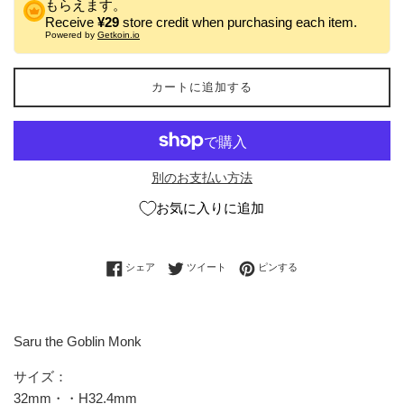
もらえます。
Receive
¥29
store credit when purchasing each item.
Powered by
Getkoin.io
カートに追加する
別のお支払い方法
お気に入りに追加
Facebookでシェアする
Twitterに投稿する
Pinterestでピンする
シェア
ツイート
ピンする
Saru the Goblin Monk
サイズ：
32mm・・H32.4mm