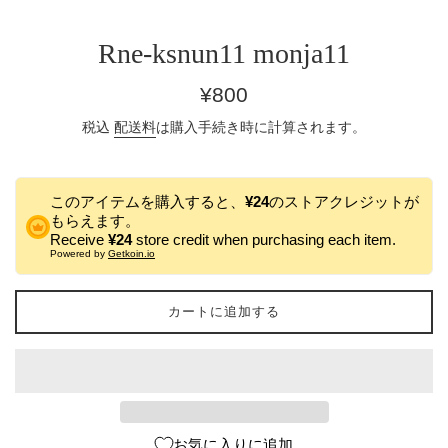
Rne-ksnun11 monja11
通
¥800
常
税込
配送料
は購入手続き時に計算されます。
価
格
このアイテムを購入すると、
¥24
のストアクレジットが
もらえます。
Receive
¥24
store credit when purchasing each item.
Powered by
Getkoin.io
カートに追加する
お気に入りに追加