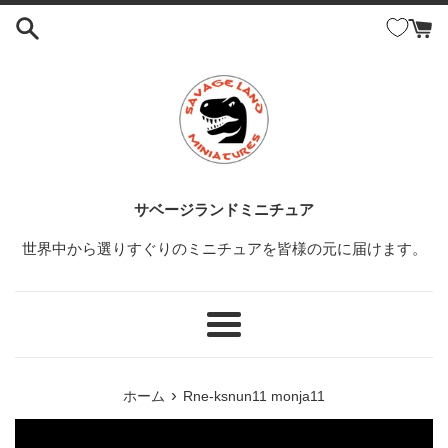
コ
ン
テ
ン
ツ
に
ス
キ
ッ
サベージランドミニチュア
プ
世界中から選りすぐりのミニチュアを皆様の元に届けます。
す
る
メ
ニ
ュ
›
ホーム
Rne-ksnun11 monja11
ー