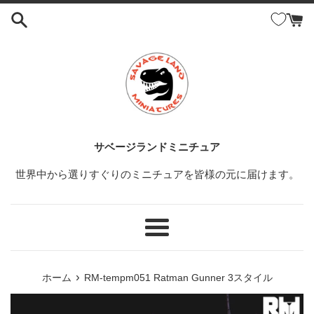
コ
ン
テ
ン
ツ
に
ス
キ
ッ
サベージランドミニチュア
プ
世界中から選りすぐりのミニチュアを皆様の元に届けます。
す
る
メ
ニ
ュ
›
ホーム
RM-tempm051 Ratman Gunner 3スタイル
ー