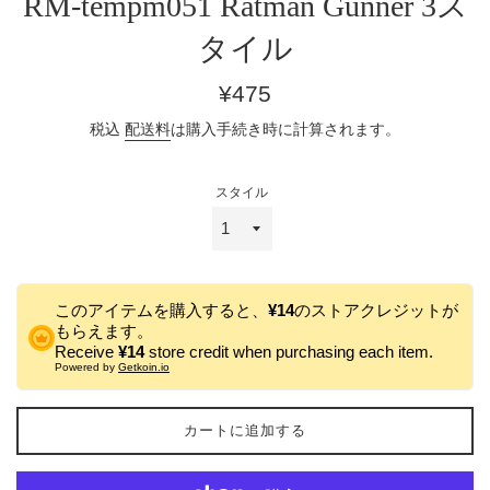
RM-tempm051 Ratman Gunner 3ス
タイル
通
¥475
常
税込
配送料
は購入手続き時に計算されます。
価
格
スタイル
このアイテムを購入すると、
¥14
のストアクレジットが
もらえます。
Receive
¥14
store credit when purchasing each item.
Powered by
Getkoin.io
カートに追加する