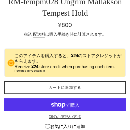
RM-tempm028 Ungrim Mallakson
Tempest Hold
通
¥800
常
税込
配送料
は購入手続き時に計算されます。
価
格
このアイテムを購入すると、
¥24
のストアクレジットが
もらえます。
Receive
¥24
store credit when purchasing each item.
Powered by
Getkoin.io
カートに追加する
別のお支払い方法
お気に入りに追加