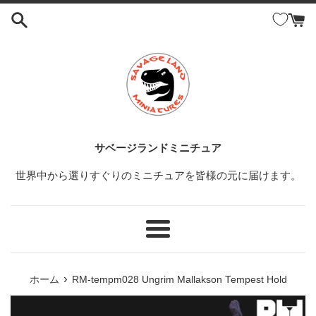
コ
ン
テ
ン
ツ
に
ス
キ
ッ
サベージランドミニチュア
プ
世界中から選りすぐりのミニチュアを皆様の元に届けます。
す
る
メ
ニ
ュ
›
ホーム
RM-tempm028 Ungrim Mallakson Tempest Hold
ー