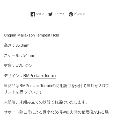
Facebookでシェアする
Twitterに投稿する
Pinterestでピンする
シェア
ツイート
ピンする
Ungrim Mallakson Tempest Hold
高さ：35.3mm
スケール：34mm
材質：UVレジン
デザイン：
RMPrintableTerrain
当商品は
RMPrintableTerrain
の商用認可を受けて当店が３Dプ
リントを行っています
未塗装、未組み立ての状態でお届けいたします。
サポート除去等による微小な欠損や出力時の積層痕がある場