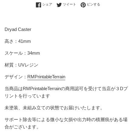
Facebookでシェアする
Twitterに投稿する
Pinterestでピンする
シェア
ツイート
ピンする
Dryad Caster
高さ：41mm
スケール：34mm
材質：UVレジン
デザイン：
RMPrintableTerrain
当商品は
RMPrintableTerrain
の商用認可を受けて当店が３Dプ
リントを行っています
未塗装、未組み立ての状態でお届けいたします。
サポート除去等による微小な欠損や出力時の積層痕がある場
合がございます。