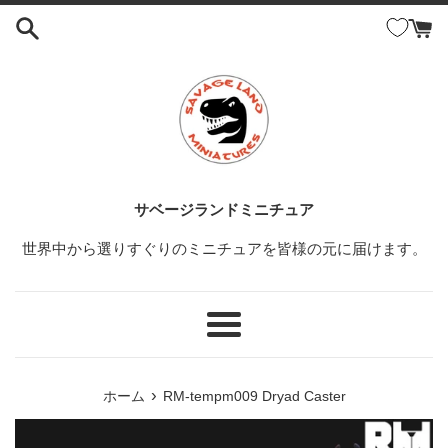
コ
ン
テ
ン
ツ
に
ス
キ
ッ
サベージランドミニチュア
プ
世界中から選りすぐりのミニチュアを皆様の元に届けます。
す
る
メ
ニ
ュ
›
ホーム
RM-tempm009 Dryad Caster
ー