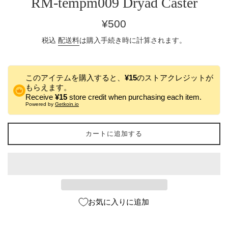
RM-tempm009 Dryad Caster
通
¥500
常
税込
配送料
は購入手続き時に計算されます。
価
格
このアイテムを購入すると、
¥15
のストアクレジットが
もらえます。
Receive
¥15
store credit when purchasing each item.
Powered by
Getkoin.io
カートに追加する
お気に入りに追加