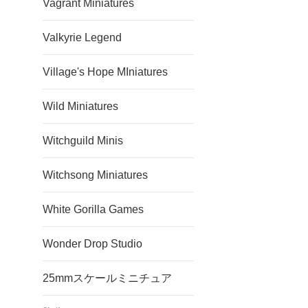
Vagrant Miniatures
Valkyrie Legend
Village's Hope MIniatures
Wild Miniatures
Witchguild Minis
Witchsong Miniatures
White Gorilla Games
Wonder Drop Studio
25mmスケールミニチュア