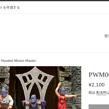
トを作成する
世
 Hooded Minion Master
PWM06 
通
¥2,100
常
税込
配送料
価
格