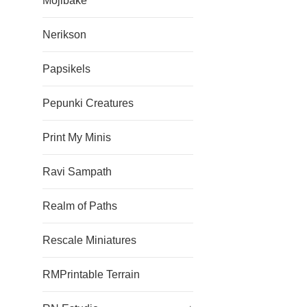
Mojibake
Nerikson
Papsikels
Pepunki Creatures
Print My Minis
Ravi Sampath
Realm of Paths
Rescale Miniatures
RMPrintable Terrain