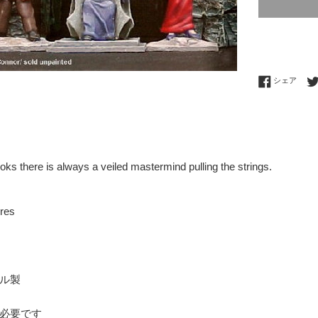
Fac
シェア
oks there is always a veiled mastermind pulling the strings.
res
ル製
必要です