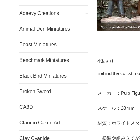
Adaevy Creations
+
Animal Den Miniatures
Beast Miniatures
Benchmark Miniatures
4体入り
Behind the cultist mo
Black Bird Miniatures
Broken Sword
メーカー：Pulp Figu
CA3D
スケール：28ｍm
Claudio Casini Art
+
材質：ホワイトメタ
塗装や組み立てが
Clay Cyanide