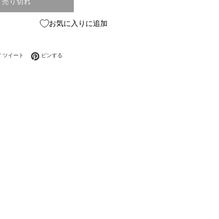
売り切れ
お気に入りに追加
ebookでシェアする
Twitterに投稿する
Pinterestでピンする
ツイート
ピンする