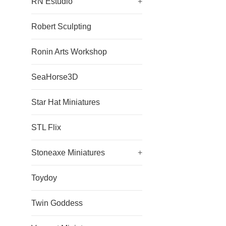
RN Estudio
+
Robert Sculpting
Ronin Arts Workshop
SeaHorse3D
Star Hat Miniatures
STL Flix
Stoneaxe Miniatures
+
Toydoy
Twin Goddess