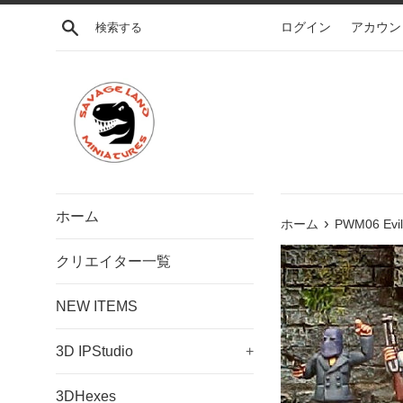
コ
検索する
ログイン
アカウン
ン
テ
ン
ツ
に
ス
キ
ッ
プ
ホーム
›
す
ホーム
PWM06 Evil
る
クリエイター一覧
NEW ITEMS
3D IPStudio
+
3DHexes