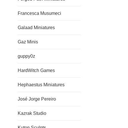
Francesca Musumeci
Galaad Miniatures
Gaz Minis
guppy0z
HardWitch Games
Hephaestus Miniatures
José Jorge Pereiro
Kazrak Studio
Kuton Sculpts