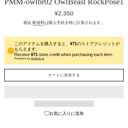
PMM-owlbr02 OwlBeast RockPose1
通
¥2,350
常
税込
配送料
は購入手続き時に計算されます。
価
格
このアイテムを購入すると、
¥71
のストアクレジットが
もらえます。
Receive
¥71
store credit when purchasing each item.
Powered by
Getkoin.io
カートに追加する
お気に入りに追加