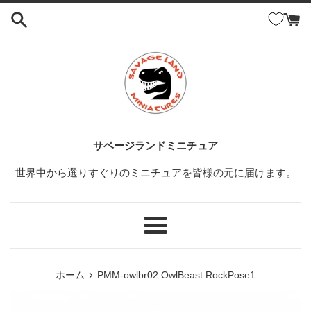
コ
ン
テ
ン
ツ
に
ス
キ
ッ
サベージランドミニチュア
プ
世界中から選りすぐりのミニチュアを皆様の元に届けます。
す
る
メ
ニ
ュ
›
ホーム
PMM-owlbr02 OwlBeast RockPose1
ー