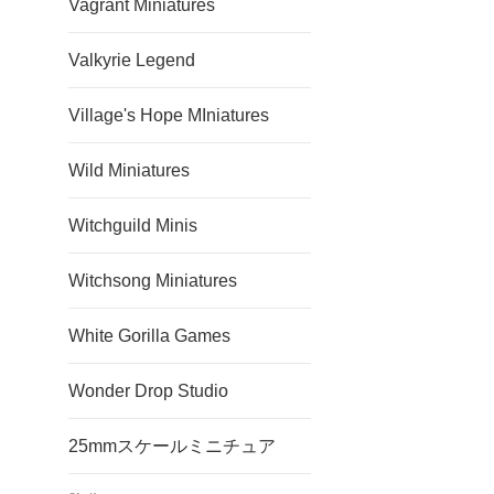
Vagrant Miniatures
Valkyrie Legend
Village's Hope MIniatures
Wild Miniatures
Witchguild Minis
Witchsong Miniatures
White Gorilla Games
Wonder Drop Studio
25mmスケールミニチュア