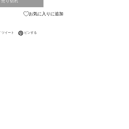
売り切れ
お気に入りに追加
ebookでシェアする
Twitterに投稿する
Pinterestでピンする
ツイート
ピンする