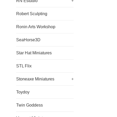
RN Estudio
+
Robert Sculpting
Ronin Arts Workshop
SeaHorse3D
Star Hat Miniatures
STL Flix
Stoneaxe Miniatures
+
Toydoy
Twin Goddess