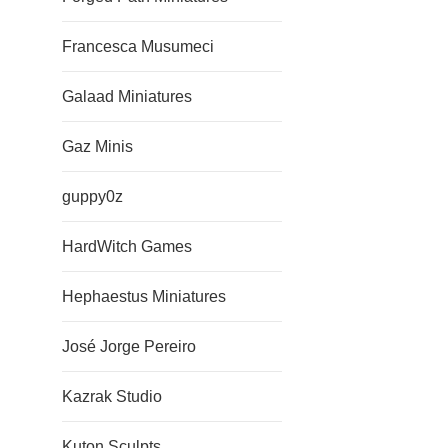
Francesca Musumeci
Galaad Miniatures
Gaz Minis
guppy0z
HardWitch Games
Hephaestus Miniatures
José Jorge Pereiro
Kazrak Studio
Kuton Sculpts