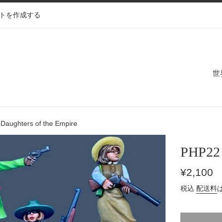
トを作成する
世
Daughters of the Empire
PHP22 
通
¥2,100
常
税込
配送料
価
格