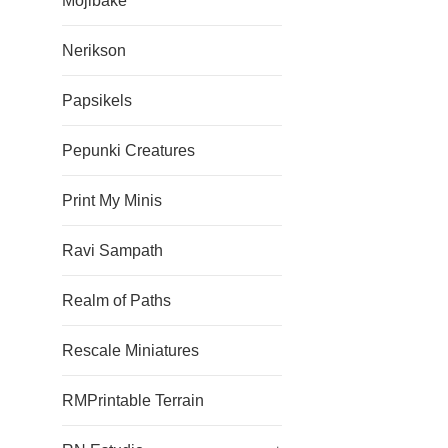
Mojibake
Nerikson
Papsikels
Pepunki Creatures
Print My Minis
Ravi Sampath
Realm of Paths
Rescale Miniatures
RMPrintable Terrain