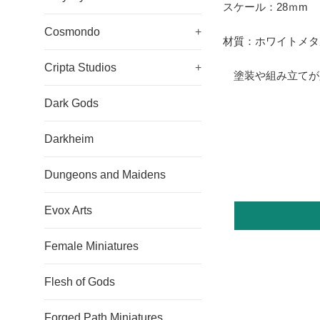
スケール：28ｍm
Cosmondo
+
材質：ホワイトメタ
Cripta Studios
+
塗装や組み立てが
Dark Gods
Darkheim
Dungeons and Maidens
Evox Arts
Female Miniatures
Flesh of Gods
Forged Path Miniatures