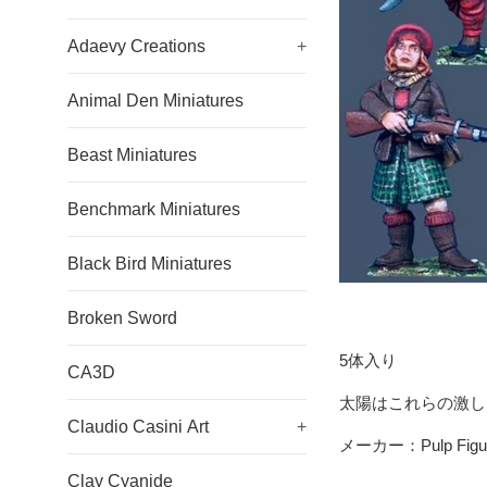
Adaevy Creations
+
Animal Den Miniatures
Beast Miniatures
Benchmark Miniatures
Black Bird Miniatures
Broken Sword
5体入り
CA3D
太陽はこれらの激し
Claudio Casini Art
+
メーカー：Pulp Figu
Clay Cyanide