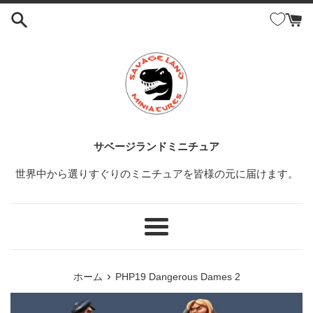
コ
ン
テ
ン
ツ
に
ス
キ
ッ
サベージランドミニチュア
プ
世界中から選りすぐりのミニチュアを皆様の元に届けます。
す
る
メ
ニ
ュ
›
ホーム
PHP19 Dangerous Dames 2
ー