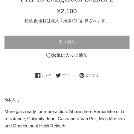
通
¥2,100
常
税込
配送料
は購入手続き時に計算されます。
価
格
売り切れ
お気に入りに追加
Facebookでシェアする
Twitterに投稿する
Pinterestでピンする
シェア
ツイート
ピンする
5体入り
More gals ready for more action: Shown here Bernadette of la
resistance, Calamity Jean, Cassandra Van Pelt, Meg Masters
and Oberleutnant Heidi Reitsch.