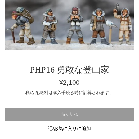
PHP16 勇敢な登山家
通
¥2,100
常
税込
配送料
は購入手続き時に計算されます。
価
格
売り切れ
お気に入りに追加