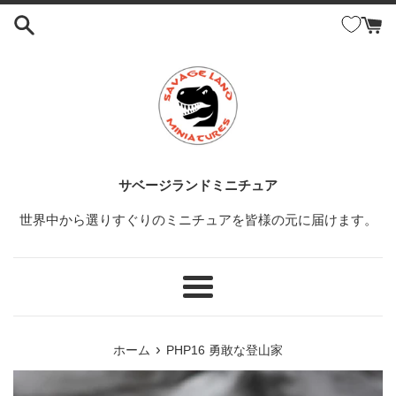
コ
ン
テ
ン
ツ
に
ス
キ
ッ
サベージランドミニチュア
プ
世界中から選りすぐりのミニチュアを皆様の元に届けます。
す
る
メ
ニ
ュ
›
ホーム
PHP16 勇敢な登山家
ー