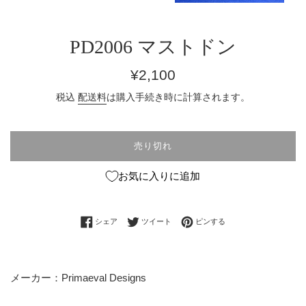
PD2006 マストドン
通
¥2,100
常
税込
配送料
は購入手続き時に計算されます。
価
格
売り切れ
お気に入りに追加
Facebookでシェアする
Twitterに投稿する
Pinterestでピンする
シェア
ツイート
ピンする
メーカー：Primaeval Designs