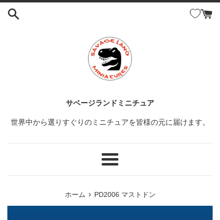
コ
ン
テ
ン
ツ
に
ス
キ
ッ
サベージランドミニチュア
プ
世界中から選りすぐりのミニチュアを皆様の元に届けます。
す
る
メ
ニ
ュ
›
ホーム
PD2006 マストドン
ー