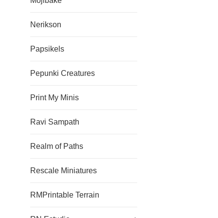
Mojibake
Nerikson
Papsikels
Pepunki Creatures
Print My Minis
Ravi Sampath
Realm of Paths
Rescale Miniatures
RMPrintable Terrain