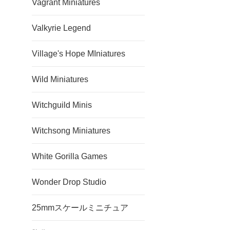
Vagrant Miniatures
Valkyrie Legend
Village's Hope MIniatures
Wild Miniatures
Witchguild Minis
Witchsong Miniatures
White Gorilla Games
Wonder Drop Studio
25mmスケールミニチュア