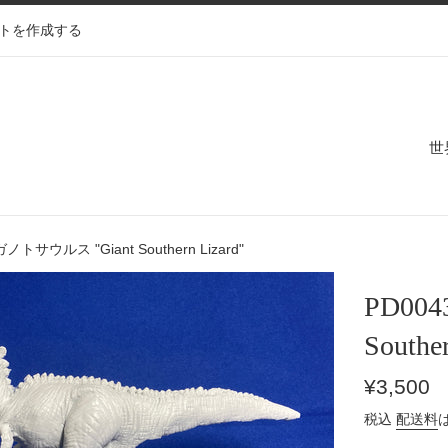
トを作成する
世
ノトサウルス "Giant Southern Lizard"
PD00
Souther
通
¥3,500
常
税込
配送料
価