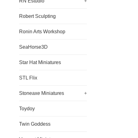
RN Estudio
+
Robert Sculpting
Ronin Arts Workshop
SeaHorse3D
Star Hat Miniatures
STL Flix
Stoneaxe Miniatures
+
Toydoy
Twin Goddess