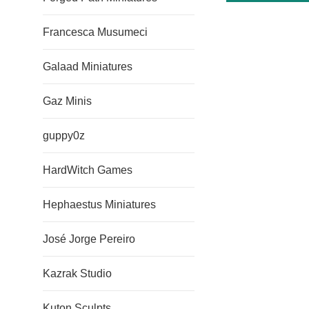
Francesca Musumeci
Galaad Miniatures
Gaz Minis
guppy0z
HardWitch Games
Hephaestus Miniatures
José Jorge Pereiro
Kazrak Studio
Kuton Sculpts