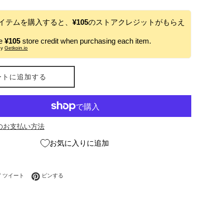
イテムを購入すると、
¥105
のストアクレジットがもらえ
ve
¥105
store credit when purchasing each item.
by
Getkoin.io
ートに追加する
のお支払い方法
お気に入りに追加
ebookでシェアする
Twitterに投稿する
Pinterestでピンする
ツイート
ピンする