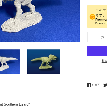
格
このア
ます。
Recei
Powered 
カ
別
Fac
シェア
nt Southern Lizard"