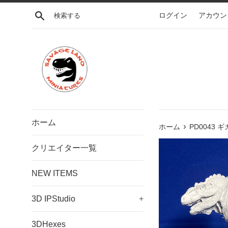
コ
検索する
ログイン
アカウン
ン
テ
ン
ツ
に
ス
キ
ッ
プ
ホーム
›
す
ホーム
PD0043 ギガ
る
クリエイター一覧
NEW ITEMS
3D IPStudio
+
3DHexes