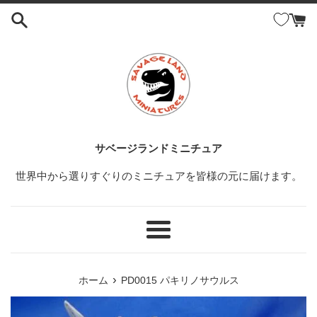
コ
ン
テ
ン
ツ
に
ス
キ
ッ
サベージランドミニチュア
プ
世界中から選りすぐりのミニチュアを皆様の元に届けます。
す
る
メ
ニ
ュ
›
ホーム
PD0015 パキリノサウルス
ー