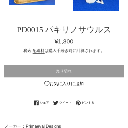
PD0015 パキリノサウルス
通
¥1,300
常
税込
配送料
は購入手続き時に計算されます。
価
格
売り切れ
お気に入りに追加
Facebookでシェアする
Twitterに投稿する
Pinterestでピンする
シェア
ツイート
ピンする
メーカー：Primaeval Designs