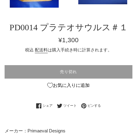
PD0014 プラテオサウルス＃１
通
¥1,300
常
税込
配送料
は購入手続き時に計算されます。
価
格
売り切れ
お気に入りに追加
Facebookでシェアする
Twitterに投稿する
Pinterestでピンする
シェア
ツイート
ピンする
メーカー：Primaeval Designs