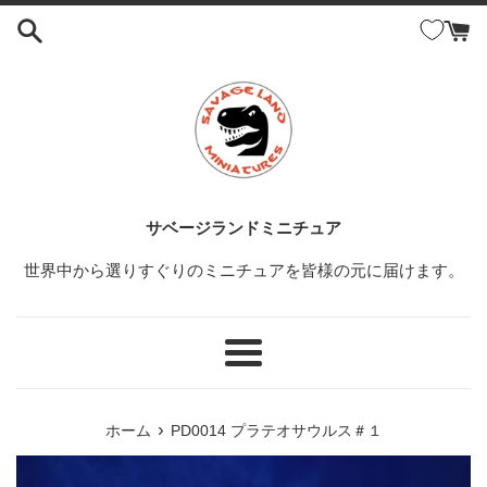
コ
ン
テ
ン
ツ
に
ス
キ
ッ
サベージランドミニチュア
プ
世界中から選りすぐりのミニチュアを皆様の元に届けます。
す
る
メ
ニ
ュ
›
ホーム
PD0014 プラテオサウルス＃１
ー