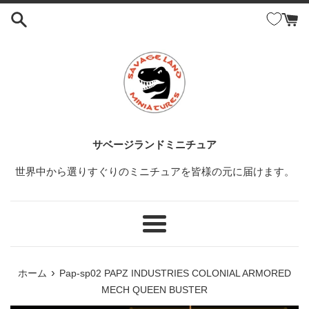
コ
ン
テ
ン
ツ
に
ス
キ
ッ
サベージランドミニチュア
プ
世界中から選りすぐりのミニチュアを皆様の元に届けます。
す
る
メ
ニ
ュ
›
ホーム
Pap-sp02 PAPZ INDUSTRIES COLONIAL ARMORED
ー
MECH QUEEN BUSTER