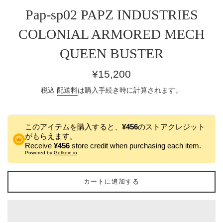
Pap-sp02 PAPZ INDUSTRIES
COLONIAL ARMORED MECH
QUEEN BUSTER
通
¥15,200
常
税込
配送料
は購入手続き時に計算されます。
価
格
このアイテムを購入すると、
¥456
のストアクレジット
がもらえます。
Receive
¥456
store credit when purchasing each item.
Powered by
Getkoin.io
カートに追加する