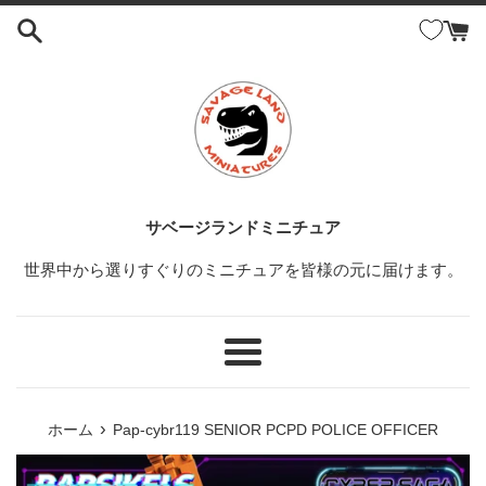
コ
ン
テ
ン
ツ
に
ス
キ
ッ
サベージランドミニチュア
プ
世界中から選りすぐりのミニチュアを皆様の元に届けます。
す
る
メ
ニ
ュ
›
ホーム
Pap-cybr119 SENIOR PCPD POLICE OFFICER
ー