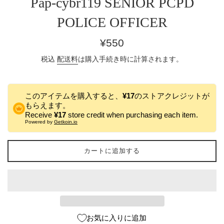
Pap-cybr119 SENIOR PCPD
POLICE OFFICER
通
¥550
常
税込
配送料
は購入手続き時に計算されます。
価
格
このアイテムを購入すると、
¥17
のストアクレジットが
もらえます。
Receive
¥17
store credit when purchasing each item.
Powered by
Getkoin.io
カートに追加する
お気に入りに追加