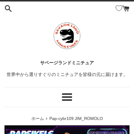
コ
ン
テ
ン
ツ
に
ス
キ
ッ
サベージランドミニチュア
プ
世界中から選りすぐりのミニチュアを皆様の元に届けます。
す
る
メ
ニ
ュ
›
ホーム
Pap-cybr109 JIM_ROMOLO
ー