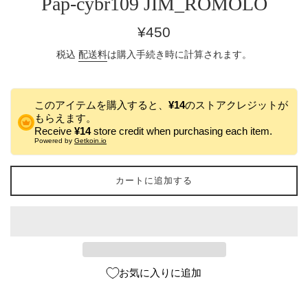
Pap-cybr109 JIM_ROMOLO
通
¥450
常
税込
配送料
は購入手続き時に計算されます。
価
格
このアイテムを購入すると、
¥14
のストアクレジットが
もらえます。
Receive
¥14
store credit when purchasing each item.
Powered by
Getkoin.io
カートに追加する
お気に入りに追加