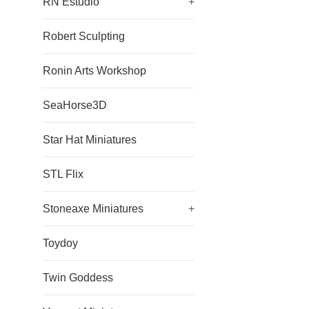
RN Estudio
+
Robert Sculpting
Ronin Arts Workshop
SeaHorse3D
Star Hat Miniatures
STL Flix
Stoneaxe Miniatures
+
Toydoy
Twin Goddess