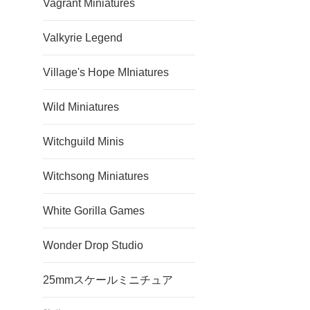
Vagrant Miniatures
Valkyrie Legend
Village's Hope MIniatures
Wild Miniatures
Witchguild Minis
Witchsong Miniatures
White Gorilla Games
Wonder Drop Studio
25mmスケールミニチュア