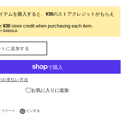
イテムを購入すると、
¥30
のストアクレジットがもらえ
ve
¥30
store credit when purchasing each item.
by
Getkoin.io
ートに追加する
のお支払い方法
お気に入りに追加
ebookでシェアする
Twitterに投稿する
Pinterestでピンする
ツイート
ピンする