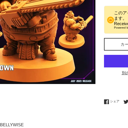
格
このア
ます。
Recei
Powered 
カ
別
Fac
シェア
BELLYWISE