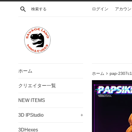
コ
検索する
ログイン
アカウン
ン
テ
ン
ツ
に
ス
キ
ッ
プ
ホーム
›
す
ホーム
pap-2307c
る
クリエイター一覧
NEW ITEMS
3D IPStudio
+
3DHexes