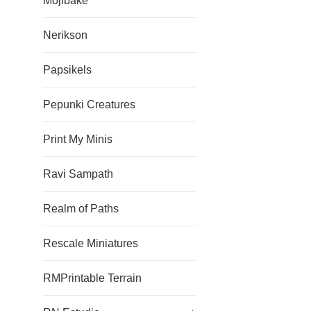
Mojibake
Nerikson
Papsikels
Pepunki Creatures
Print My Minis
Ravi Sampath
Realm of Paths
Rescale Miniatures
RMPrintable Terrain