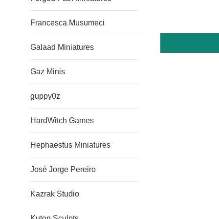
Francesca Musumeci
Galaad Miniatures
Gaz Minis
guppy0z
HardWitch Games
Hephaestus Miniatures
José Jorge Pereiro
Kazrak Studio
Kuton Sculpts