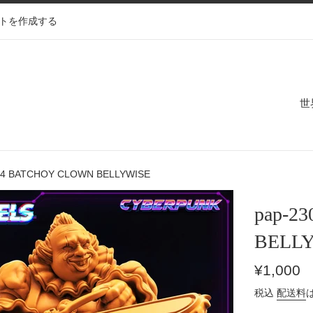
トを作成する
世
14 BATCHOY CLOWN BELLYWISE
pap-2
BELL
通
¥1,000
常
税込
配送料
価