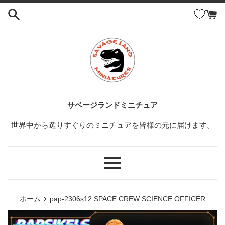
コ
ン
テ
ン
ツ
に
ス
キ
ッ
サベージランドミニチュア
プ
世界中から選りすぐりのミニチュアを皆様の元に届けます。
す
る
メ
ニ
ュ
›
ホーム
pap-2306s12 SPACE CREW SCIENCE OFFICER
ー