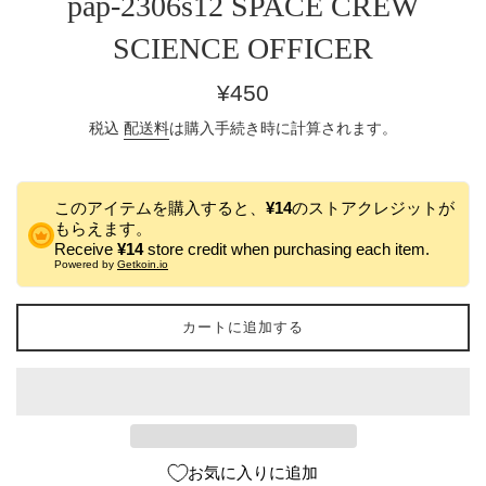
pap-2306s12 SPACE CREW
SCIENCE OFFICER
通
¥450
常
税込
配送料
は購入手続き時に計算されます。
価
格
このアイテムを購入すると、
¥14
のストアクレジットが
もらえます。
Receive
¥14
store credit when purchasing each item.
Powered by
Getkoin.io
カートに追加する
お気に入りに追加