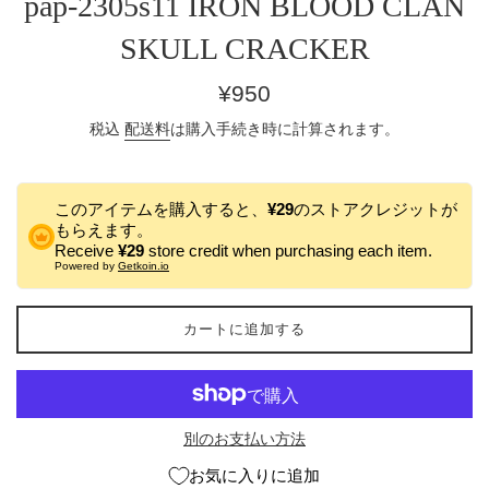
pap-2305s11 IRON BLOOD CLAN
SKULL CRACKER
通
¥950
常
税込
配送料
は購入手続き時に計算されます。
価
格
このアイテムを購入すると、
¥29
のストアクレジットが
もらえます。
Receive
¥29
store credit when purchasing each item.
Powered by
Getkoin.io
カートに追加する
別のお支払い方法
お気に入りに追加