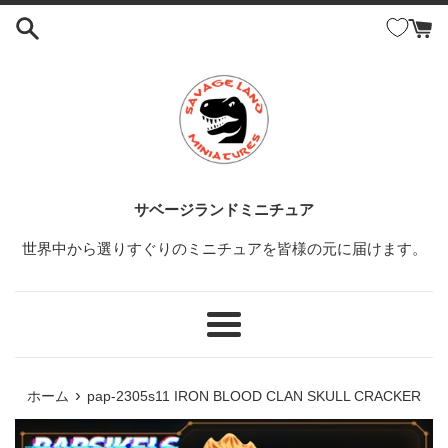
コ
ン
テ
ン
ツ
に
ス
キ
ッ
サベージランドミニチュア
プ
世界中から選りすぐりのミニチュアを皆様の元に届けます。
す
る
メ
ニ
ュ
›
ホーム
pap-2305s11 IRON BLOOD CLAN SKULL CRACKER
ー