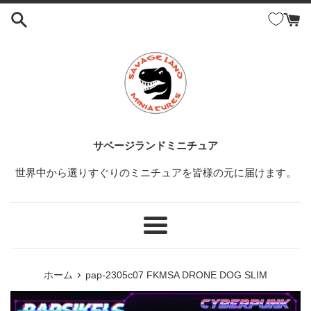
コ
ン
テ
ン
ツ
に
ス
キ
ッ
サベージランドミニチュア
プ
世界中から選りすぐりのミニチュアを皆様の元に届けます。
す
る
メ
ニ
ュ
›
ホーム
pap-2305c07 FKMSA DRONE DOG SLIM
ー