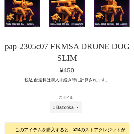
pap-2305c07 FKMSA DRONE DOG
SLIM
通
¥450
常
税込
配送料
は購入手続き時に計算されます。
価
格
スタイル
このアイテムを購入すると、
¥14
のストアクレジットが