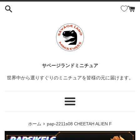
コ
ン
テ
ン
ツ
に
ス
キ
ッ
サベージランドミニチュア
プ
世界中から選りすぐりのミニチュアを皆様の元に届けます。
す
る
メ
ニ
ュ
›
ホーム
pap-2211s08 CHEETAH ALIEN F
ー