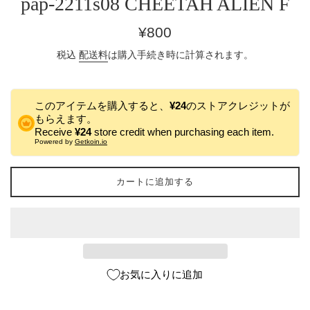
pap-2211s08 CHEETAH ALIEN F
通
¥800
常
税込
配送料
は購入手続き時に計算されます。
価
格
このアイテムを購入すると、
¥24
のストアクレジットが
もらえます。
Receive
¥24
store credit when purchasing each item.
Powered by
Getkoin.io
カートに追加する
お気に入りに追加