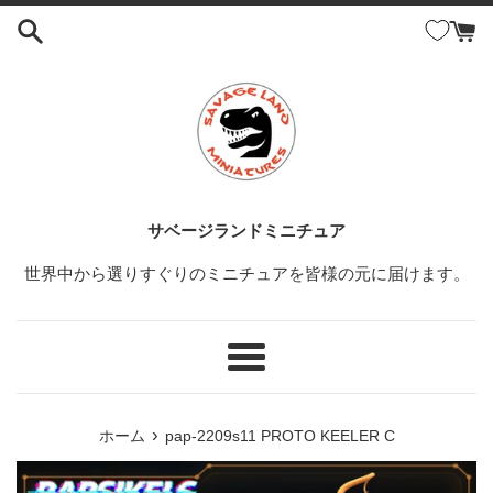
コ
ン
テ
ン
ツ
に
ス
キ
ッ
サベージランドミニチュア
プ
世界中から選りすぐりのミニチュアを皆様の元に届けます。
す
る
メ
ニ
ュ
›
ホーム
pap-2209s11 PROTO KEELER C
ー