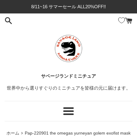
コ
8/11~16 サマーセール ALL20%OFF!!
ン
テ
ン
ツ
に
ス
キ
ッ
プ
サベージランドミニチュア
す
る
世界中から選りすぐりのミニチュアを皆様の元に届けます。
メ
ニ
ュ
›
ホーム
Pap-220901 the omegas yurneyan golem exofist mask
ー