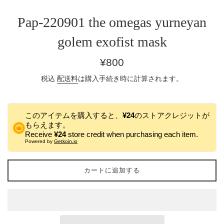
Pap-220901 the omegas yurneyan
golem exofist mask
通
¥800
常
税込
配送料
は購入手続き時に計算されます。
価
格
このアイテムを購入すると、
¥24
のストアクレジットが
もらえます。
Receive
¥24
store credit when purchasing each item.
Powered by
Getkoin.io
カートに追加する