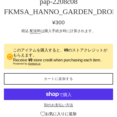
pap-2208c08
FKMSA_HANNO_GARDEN_DRON
通
¥300
常
税込
配送料
は購入手続き時に計算されます。
価
格
このアイテムを購入すると、
¥9
のストアクレジットが
もらえます。
Receive
¥9
store credit when purchasing each item.
Powered by
Getkoin.io
カートに追加する
別のお支払い方法
お気に入りに追加