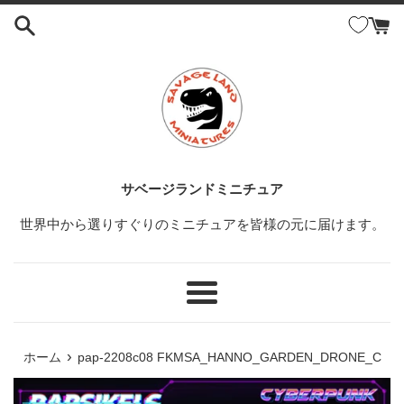
コ
ン
テ
ン
ツ
に
ス
キ
ッ
サベージランドミニチュア
プ
世界中から選りすぐりのミニチュアを皆様の元に届けます。
す
る
メ
ニ
ュ
›
ホーム
pap-2208c08 FKMSA_HANNO_GARDEN_DRONE_C
ー