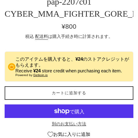
pap-2207c01
CYBER_MMA_FIGHTER_GORE_
通
¥800
常
税込
配送料
は購入手続き時に計算されます。
価
格
このアイテムを購入すると、
¥24
のストアクレジットが
もらえます。
Receive
¥24
store credit when purchasing each item.
Powered by
Getkoin.io
カートに追加する
別のお支払い方法
お気に入りに追加