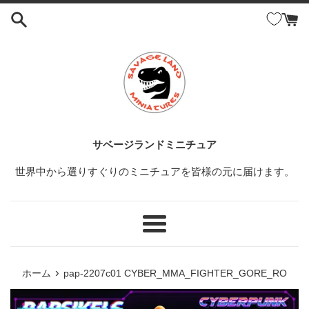
コ
ン
テ
ン
ツ
に
ス
キ
ッ
サベージランドミニチュア
プ
世界中から選りすぐりのミニチュアを皆様の元に届けます。
す
る
メ
ニ
ュ
›
ホーム
pap-2207c01 CYBER_MMA_FIGHTER_GORE_RO
ー