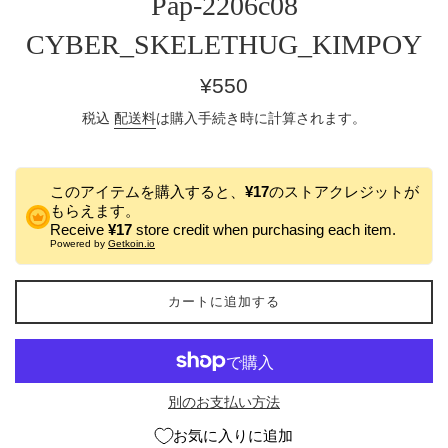
Pap-2206c08
CYBER_SKELETHUG_KIMPOY
通
¥550
常
税込
配送料
は購入手続き時に計算されます。
価
格
このアイテムを購入すると、
¥17
のストアクレジットが
もらえます。
Receive
¥17
store credit when purchasing each item.
Powered by
Getkoin.io
カートに追加する
別のお支払い方法
お気に入りに追加