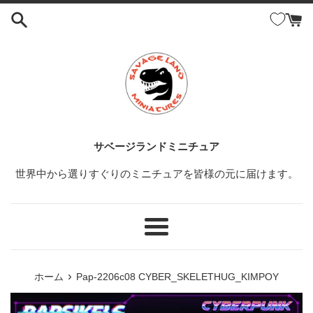
コ
ン
テ
ン
ツ
に
ス
キ
ッ
サベージランドミニチュア
プ
世界中から選りすぐりのミニチュアを皆様の元に届けます。
す
る
メ
ニ
ュ
›
ホーム
Pap-2206c08 CYBER_SKELETHUG_KIMPOY
ー