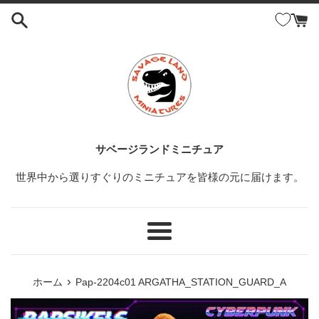
コ
ン
テ
ン
ツ
に
ス
キ
ッ
サベージランドミニチュア
プ
世界中から選りすぐりのミニチュアを皆様の元に届けます。
す
る
メ
ニ
ュ
›
ホーム
Pap-2204c01 ARGATHA_STATION_GUARD_A
ー