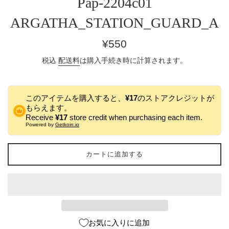
Pap-2204c01
ARGATHA_STATION_GUARD_A
通
¥550
常
税込
配送料
は購入手続き時に計算されます。
価
格
このアイテムを購入すると、
¥17
のストアクレジットが
もらえます。
Receive
¥17
store credit when purchasing each item.
Powered by
Getkoin.io
カートに追加する
お気に入りに追加