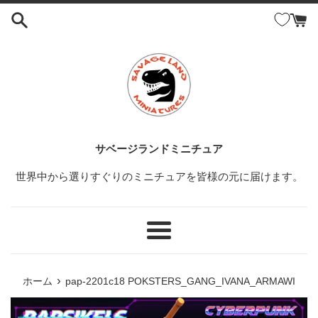
コ
ン
テ
ン
ツ
に
ス
キ
ッ
サベージランドミニチュア
プ
世界中から選りすぐりのミニチュアを皆様の元に届けます。
す
る
メ
ニ
ュ
›
ホーム
pap-2201c18 POKSTERS_GANG_IVANA_ARMAWI
ー