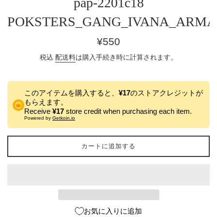
pap-2201c18
POKSTERS_GANG_IVANA_ARMA
通
¥550
常
税込
配送料
は購入手続き時に計算されます。
価
格
このアイテムを購入すると、
¥17
のストアクレジットが
もらえます。
Receive
¥17
store credit when purchasing each item.
Powered by
Getkoin.io
カートに追加する
お気に入りに追加