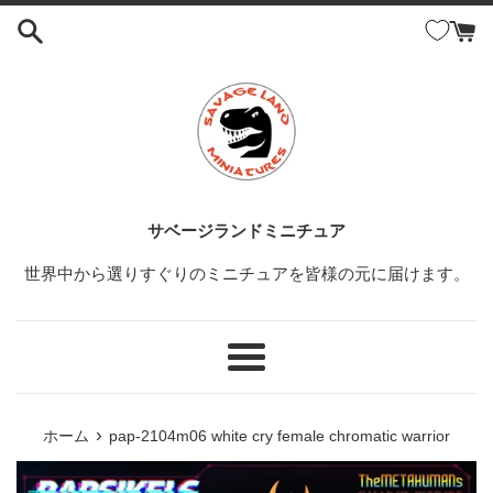
コ
ン
テ
ン
ツ
に
ス
キ
ッ
サベージランドミニチュア
プ
世界中から選りすぐりのミニチュアを皆様の元に届けます。
す
る
メ
ニ
ュ
›
ホーム
pap-2104m06 white cry female chromatic warrior
ー