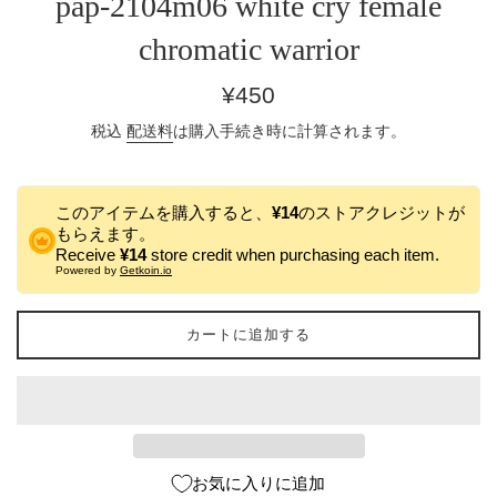
pap-2104m06 white cry female
chromatic warrior
通
¥450
常
税込
配送料
は購入手続き時に計算されます。
価
格
このアイテムを購入すると、
¥14
のストアクレジットが
もらえます。
Receive
¥14
store credit when purchasing each item.
Powered by
Getkoin.io
カートに追加する
お気に入りに追加