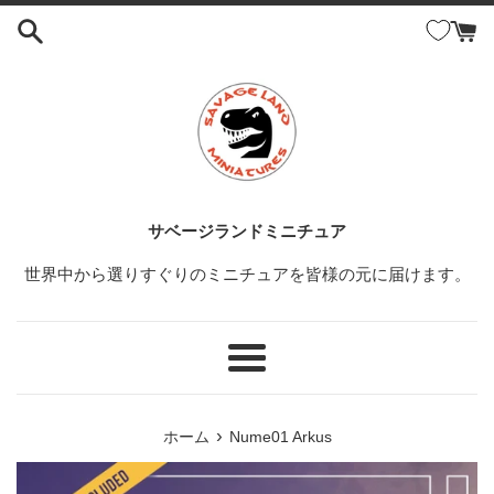
コ
ン
テ
ン
ツ
に
ス
キ
ッ
サベージランドミニチュア
プ
世界中から選りすぐりのミニチュアを皆様の元に届けます。
す
る
メ
ニ
ュ
›
ホーム
Nume01 Arkus
ー