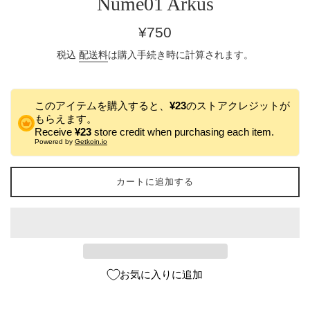
Nume01 Arkus
通
¥750
常
税込
配送料
は購入手続き時に計算されます。
価
格
このアイテムを購入すると、
¥23
のストアクレジットが
もらえます。
Receive
¥23
store credit when purchasing each item.
Powered by
Getkoin.io
カートに追加する
お気に入りに追加