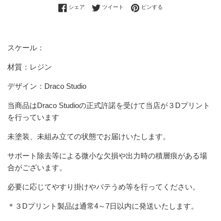
Facebookでシェアする
Twitterに投稿する
Pinterestでピンする
シェア
ツイート
ピンする
スケール：
材質：レジン
デザイン：Draco Studio
当商品は
Draco Studio
の正式許諾を受けて当店が３Dプリント
を行っています
未塗装、未組み立ての状態でお届けいたします。
サポート除去等による微小な欠損や出力時の積層痕がある場
合がございます。
必要に応じてやすり掛けやパテうめ等を行ってください。
＊３Dプリント製品は
通常4～7日以内に発送いたします。